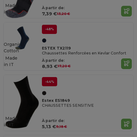
Made
À partir de:
in
IT
7,39 €
13,20 €
-48%
Organic
ESTEX TX2119
Cotton
Chaussettes Renforcées en Kevlar Confort
Made
À partir de:
in
IT
8,93 €
17,20 €
-44%
Estex ES1849
CHAUSSETTES SENSITIVE
Made
À partir de:
in
IT
5,13 €
9,18 €