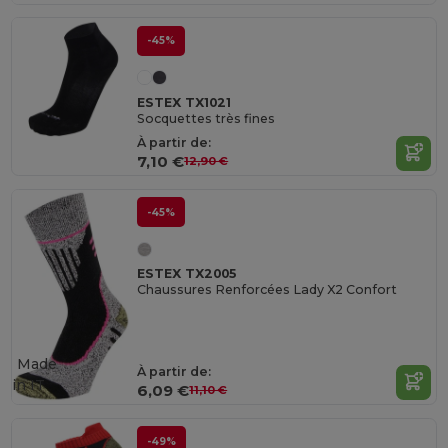
-45%
ESTEX TX1021
Socquettes très fines
À partir de:
7,10 €
12,90 €
-45%
ESTEX TX2005
Chaussures Renforcées Lady X2 Confort
Made
À partir de:
in
IT
6,09 €
11,10 €
-49%