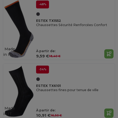
-48%
ESTEX TX1552
Chaussettes Sécurité Renforcées Confort
Made
À partir de:
in
IT
9,59 €
18,40 €
-34%
ESTEX TX6101
Chaussettes fines pour tenue de ville
Made
À partir de:
in
IT
10,91 €
16,50 €