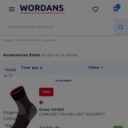
×
Appli Wordans
Obtenir l'appli
Meilleurs prix sur l’app !
Accueil
Vêtements | Unis
Accessoires
Accessoires Estex
en gros et au détail
Trier par
Filtre
✓
Made
in
IT
13 résultats.
-40%
Estex ES1550
Organic
CHAUSSETTES NO LIMIT SECURITY
Cotton
Made
À partir de: