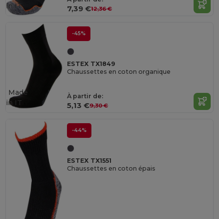
in
IT
7,39 €
12,36 €
-45%
ESTEX TX1849
Chaussettes en coton organique
Made
À partir de:
in
IT
5,13 €
9,30 €
-44%
ESTEX TX1551
Chaussettes en coton épais