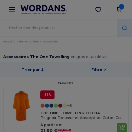
×
Appli Wordans
Obtenir l'appli
Meilleurs prix sur l’app !
Accueil
Vêtements | Unis
Accessoires
Accessoires The One Towelling
en gros et au détail
Trier par
Filtre
✓
7 résultats.
-33%
+6
THE ONE TOWELLING OTCBA
Peignoir Douceur et Absorption Coton Combed
À partir de:
21,90 €
32,60 €