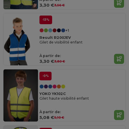
3,30 €
3,56 €
-13%
+1
Result R200JEV
Gilet de visibilité enfant
À partir de:
3,30 €
3,80 €
-0%
YOKO YK102C
Gilet haute visibilité enfant
À partir de:
5,08 €
5,10 €