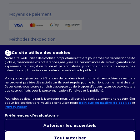
Moyens de paiement
Méthodes d'expédition
Ce site utilise des cookies
Notre site web utilise des cookies propriétaires et tiers pour améliorer la fonctionnalité
globale, mémoriser vos préférences, analyser les performances du site et garantir une
expérience de navigation fluide et personnalisée, y compris du contenu adapté, des
interactions optimisées avec notre site web, et de la publicité.
Vous pouvez gérer vos préférences de cookies à tout moment. Les cookies essentiels
ne peuvent pas être désactivés car ils sont requis pour le bon fonctionnement du site.
Suivez-nous
Cependant, vous pouvez choisir d’accepter ou de bloquer d'autres types de cookies, tels
que ceux utilisés pour la personnalisation, l'analyse et la publicité.
Pour plus de détails sur la façon dont nous utilisons les cookies, comment les contrôler
et sur les cookies tiers, veuillez consulter notre
politique en matière de cookies
et
Privacy Policy
.
2026. Tous droits réservés
👋
Bonjour
Préférences d'évaluation
Conditions Générales
|
Politique de personnalisation
|
Politique de
Si vous avez des questions ou
Confidentialité
|
Politique de Cookies
|
Plan du Site
des préoccupations, vous
Autoriser les essentiels
pouvez nous contacter à tout
moment. Notre chatbot est là
Tout autoriser
pour vous aider.