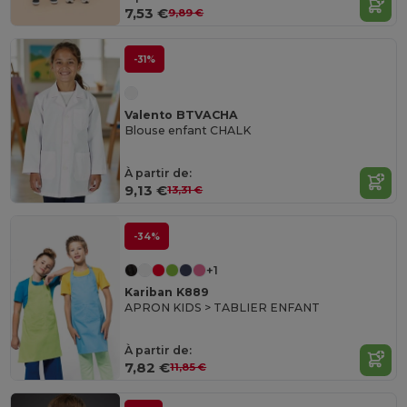
7,53 €
9,89 €
-31%
Valento BTVACHA
Blouse enfant CHALK
À partir de:
9,13 €
13,31 €
-34%
+1
Kariban K889
APRON KIDS > TABLIER ENFANT
À partir de:
7,82 €
11,85 €