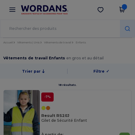
×
Appli Wordans
Obtenir l'appli
Meilleurs prix sur l’app !
Accueil
Vêtements | Unis
Vêtements de travail
Enfants
Vêtements de travail Enfants
en gros et au détail
Trier par
Filtre
✓
18 résultats.
-7%
Result RS20J
Gilet de Sécurité Enfant
À partir de: