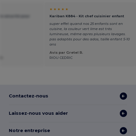
★ ★ ★ ★ ★
de sécurité pour
Kariban K884 - Kit chef cuisinier enfant
super effet quand nos 25 enfants sont en
cuisine, la couleur vert lime est très
lumineuse, même apres plusieurs lavages.
pas adaptés pour des ados, taille enfant 5-10
ans
Avis par Gretel R.
O.
RIOU CEDRIC
Contactez-nous
Laissez-nous vous aider
Notre entreprise