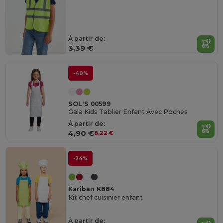
À partir de:
3,39 €
-40%
SOL'S 00599
Gala Kids Tablier Enfant Avec Poches
À partir de:
4,90 €
8,22 €
-24%
Kariban K884
Kit chef cuisinier enfant
À partir de: