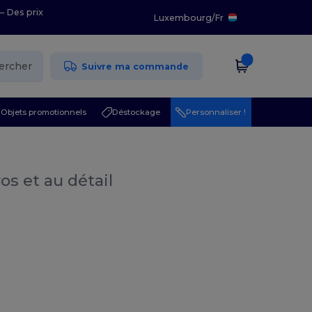
– Des prix
Luxembourg
/
Fr
ercher
Suivre ma commande
Objets promotionnels
Déstockage
Personnaliser !
os et au détail