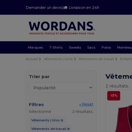
Demander un devis
|
Livraison en 24h
Marques
T-Shirts
Sweats
Sacs
Polos
Mantea
Accueil
Vêtements | Unis
Vêtements de travail
Enfant
Vêteme
Trier par
2 résultats.
-13%
Filtres
« Reset
Sélectionné
2 résultats.
Vêtements | Unis
Vêtements de travail