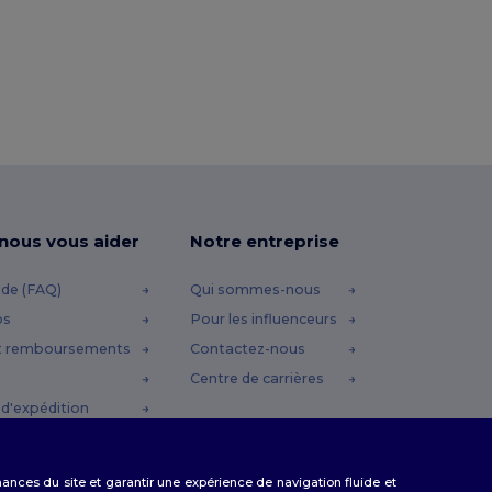
-nous vous aider
Notre entreprise
ide (FAQ)
Qui sommes-nous
os
Pour les influenceurs
t remboursements
Contactez-nous
Centre de carrières
d'expédition
omo
rmances du site et garantir une expérience de navigation fluide et