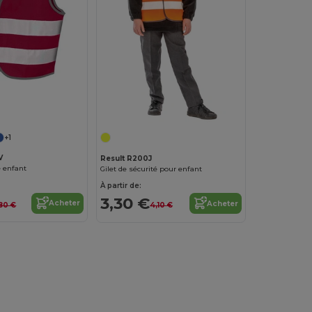
+1
V
Result R200J
té enfant
Gilet de sécurité pour enfant
À partir de:
3,30 €
Acheter
Acheter
80 €
4,10 €