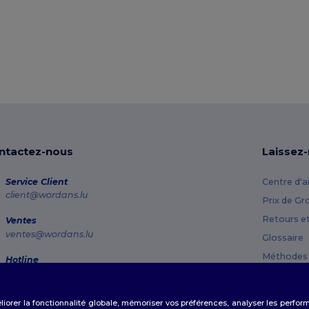
ntactez-nous
Laissez
Service Client
Centre d'a
client@wordans.lu
Prix de Gr
Retours e
Ventes
ventes@wordans.lu
Glossaire
Méthodes 
Hotline
800 81 633
Codes Pr
Lundi - Jeudi : 10h-13h & 14h-17h30 Vendredi : 10h-14h
éliorer la fonctionnalité globale, mémoriser vos préférences, analyser les perfo