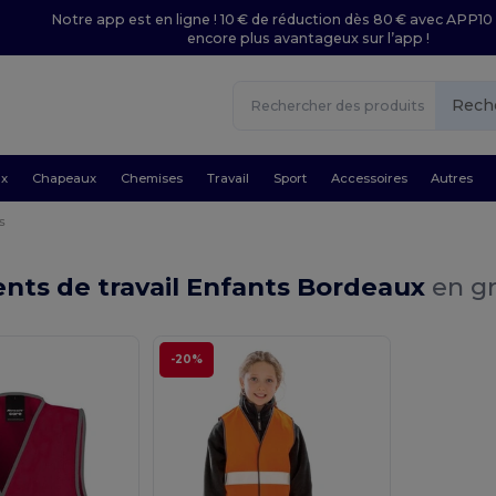
Notre app est en ligne ! 10 € de réduction dès 80 € avec APP10 
encore plus avantageux sur l’app !
Rech
ux
Chapeaux
Chemises
Travail
Sport
Accessoires
Autres
s
nts de travail Enfants Bordeaux
en gr
-20%