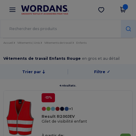
×
Appli Wordans
Obtenir l'appli
Meilleurs prix sur l’app !
Accueil
Vêtements | Unis
Vêtements de travail
Enfants
Vêtements de travail Enfants Rouge
en gros et au détail
Trier par
Filtre
✓
4 résultats.
-13%
+1
Result R200JEV
Gilet de visibilité enfant
À partir de: