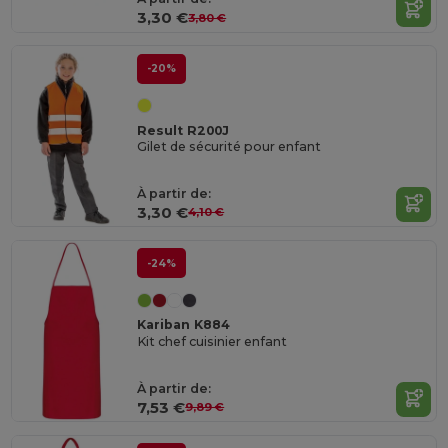
3,30 €
3,80 €
-20%
Result R200J
Gilet de sécurité pour enfant
À partir de:
3,30 €
4,10 €
-24%
Kariban K884
Kit chef cuisinier enfant
À partir de:
7,53 €
9,89 €