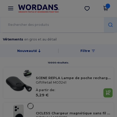
×
Appli Wordans
Obtenir l'appli
Meilleurs prix sur l’app !
Vêtements
en gros et au détail
Nouveauté
Filtre
10000 résultats.
SCENE REPLA Lampe de poche rechargeable
GiftRetail MO3241
À partir de:
5,29 €
CICLESS Chargeur magnétique sans fil 25W