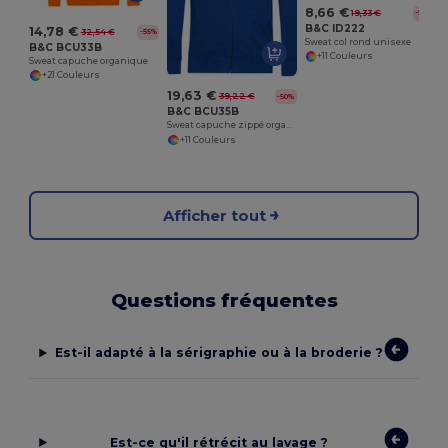
8,66 €
19,33 €
-55%
B&C ID222
14,78 €
32,54 €
-55%
Sweat col rond unisexe
B&C BCU33B
+11 Couleurs
Sweat capuche organique
+21 Couleurs
19,63 €
39,22 €
-50%
B&C BCU35B
Sweat capuche zippé organique
+11 Couleurs
Afficher tout
Questions fréquentes
Est-il adapté à la sérigraphie ou à la broderie ?
Est-ce qu'il rétrécit au lavage ?