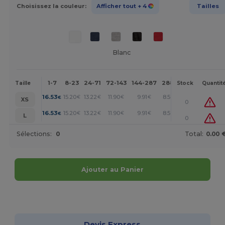
Choisissez la couleur:
Afficher tout
+ 4
Tailles
Blanc
1-7
8-23
24-71
72-143
144-287
288 +
Plus
Taille
Stock
Quantit
+
16.53
15.20
13.22
11.90
9.91
8.59
€
€
€
€
€
€
XS
0
+
16.53
15.20
13.22
11.90
9.91
8.59
€
€
€
€
€
€
L
0
Sélections:
0
Total:
0.00 
Ajouter au Panier
Personnalisez-le !
Devis Express