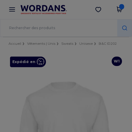
×
Appli Wordans
Obtenir l'appli
Meilleurs prix sur l’app !
Accueil
Vêtements | Unis
Sweats
Unisexe
B&C ID202
W1
Expédié en