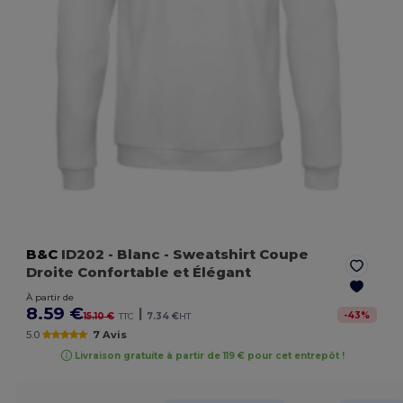
B&C
ID202
- Blanc
- Sweatshirt Coupe
Droite Confortable et Élégant
À partir de
8.59 €
|
-
43
%
15.10 €
TTC
7.34 €
HT
5.0
7 Avis
Livraison gratuite à partir de 119 € pour cet entrepôt !