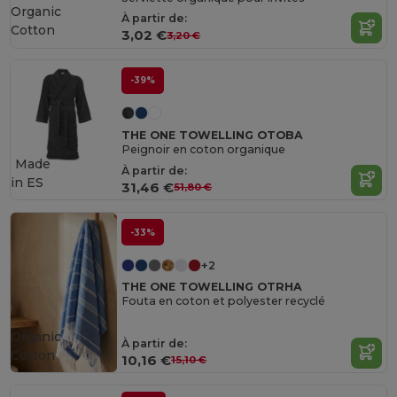
Organic
À partir de:
Cotton
3,02 €
3,20 €
-39%
THE ONE TOWELLING OTOBA
Peignoir en coton organique
Made
À partir de:
in
ES
31,46 €
51,80 €
-33%
+2
THE ONE TOWELLING OTRHA
Fouta en coton et polyester recyclé
Organic
À partir de:
Cotton
10,16 €
15,10 €