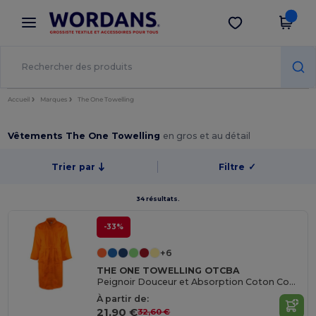
×
Appli Wordans
Obtenir l'appli
Meilleurs prix sur l’app !
Accueil
Marques
The One Towelling
Vêtements The One Towelling
en gros et au détail
Trier par
Filtre
✓
34 résultats.
-33%
+6
THE ONE TOWELLING OTCBA
Peignoir Douceur et Absorption Coton Combed
À partir de:
21,90 €
32,60 €