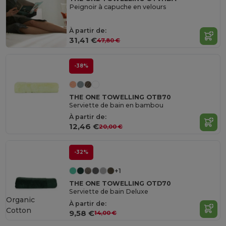
Peignoir à capuche en velours
À partir de:
31,41 €
47,80 €
-38%
THE ONE TOWELLING OTB70
Serviette de bain en bambou
À partir de:
12,46 €
20,00 €
-32%
+1
THE ONE TOWELLING OTD70
Serviette de bain Deluxe
Organic
À partir de:
Cotton
9,58 €
14,00 €