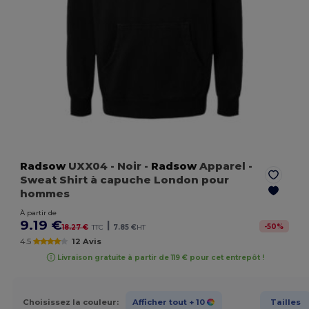
Radsow
UXX04
- Noir
-
Radsow
Apparel -
Sweat Shirt à capuche London pour
hommes
À partir de
9.19 €
|
-
50
%
18.27 €
TTC
7.85 €
HT
4.5
12 Avis
Livraison gratuite à partir de 119 € pour cet entrepôt !
Choisissez la couleur:
Afficher tout
+ 10
Tailles