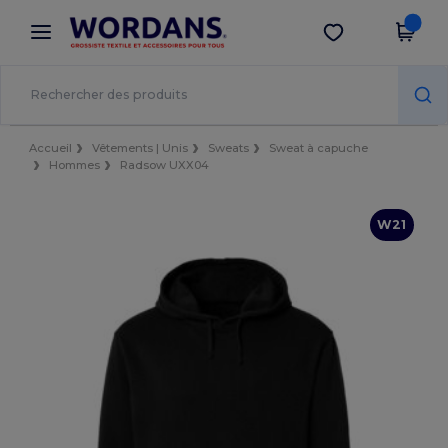
×
Appli Wordans
Obtenir l'appli
Meilleurs prix sur l’app !
Accueil
Vêtements | Unis
Sweats
Sweat à capuche
Hommes
Radsow UXX04
W21