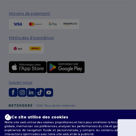
Moyens de paiement
Méthodes d'expédition
Suivez-nous
2026. Tous droits réservés
Conditions Générales
|
Politique de personnalisation
|
Politique de
Confidentialité
|
Politique de Cookies
|
Plan du Site
Ce site utilise des cookies
Notre site web utilise des cookies propriétaires et tiers pour améliorer la fonctionnalité
globale, mémoriser vos préférences, analyser les performances du site et garantir une
expérience de navigation fluide et personnalisée, y compris du contenu adapté, des
Vous avez
interactions optimisées avec notre site web, et de la publicité.