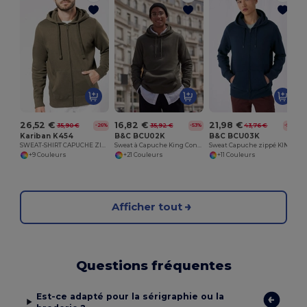
26,52 €
16,82 €
21,98 €
35,90 €
35,92 €
43,76 €
-26%
-53%
-50%
Kariban K454
B&C BCU02K
B&C BCU03K
SWEAT-SHIRT CAPUCHE ZIPPÉ UNISEXE
Sweat à Capuche King Confort et Durabilité B&C
Sweat Capuche zippé KING
+9 Couleurs
+21 Couleurs
+11 Couleurs
Afficher tout
Questions fréquentes
Est-ce adapté pour la sérigraphie ou la