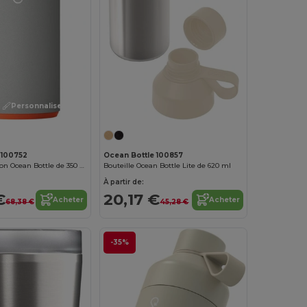
Personnalisez-le !
 100752
Ocean Bottle 100857
Flacon à infusion Ocean Bottle de 350 ml
Bouteille Ocean Bottle Lite de 620 ml
À partir de:
€
20,17 €
Acheter
Acheter
68,38 €
45,28 €
-35%