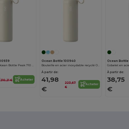
100939
Ocean Bottle 100940
Ocean Bottle
Bouteille d'eau Ocean Bottle Peak 710 ml
Bouteille en acier inoxydable recyclé Ocean Bottle Peak GO 710 ml
À partir de:
À partir de:
€
41,98
38,75
Acheter
210,21 €
223,67
Acheter
€
€
€