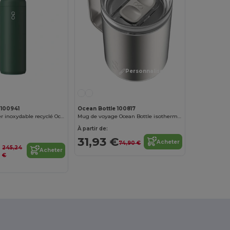
Personnalisez-le !
 100941
Ocean Bottle 100817
Gobelet en acier inoxydable recyclé Ocean Bottle Peak Brew 590 ml
Mug de voyage Ocean Bottle isotherme de 350 ml
À partir de:
31,93 €
Acheter
74,90 €
245,24
Acheter
€