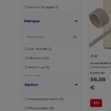
Sacs et Voyages
(1)
Marque
Ach. Brito®
(2)
Albatros
(22)
Ocean Bottle 1
Armor Lux
(5)
À partir de:
ATF
(17)
56,58
Option
Atlantis
(102)
€
Atlantis Headwear
(75)
Nouveaux produits
(3)
-82%
AWDis
(40)
Personnalisé
(6)