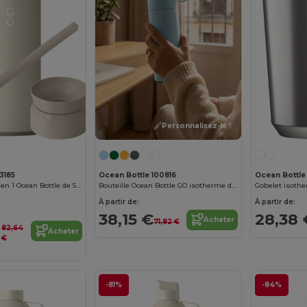
Personnalisez-le !
13185
Ocean Bottle 100816
Ocean Bottle
Coffret cadeau 3 en 1 Ocean Bottle de 500 ml
Bouteille Ocean Bottle GO isotherme de 500 ml
À partir de:
À partir de:
38,15 €
28,38 
Acheter
71,82 €
82,64
Acheter
€
-81%
-84%