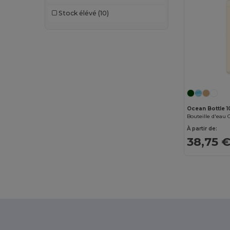
AWDis Just Hoods
(24)
Stock élévé
(10)
AWDis So Denim
(10)
B&C
(209)
B&C DNM
(1)
B&C Pro
(12)
Babybugz
(26)
Ocean Bottle 
Bag Base
(167)
À partir de:
Bagbase
(42)
38,75 
Barents
(9)
Bata Industrials
(12)
Beechfield
(358)
Bella+Canvas
(29)