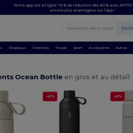
Notre app est en ligne ! 10 € de réduction dès 80 € avec APP10 
encore plus avantageux sur l’app !
Rech
ux
Chapeaux
Chemises
Travail
Sport
Accessoires
Autres
nts Ocean Bottle
en gros et au détail
-42%
-45%