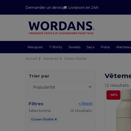
Demander un devis
|
Livraison en 24h
Marques
T-Shirts
Sweats
Sacs
Polos
Mantea
Accueil
Marques
Ocean Bottle
Vêteme
Trier par
12 résultats.
-45%
Filtres
« Reset
Sélectionné
12 résultats.
Ocean Bottle