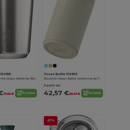
Personnalisez-le !
 100818
Ocean Bottle 100856
Gobelet isotherme Ocean Bottle de 350 ml
Bouteille Ocean Bottle isotherme de 750 ml
À partir de:
€
42,57 €
Acheter
Acheter
71,65 €
65,01 €
-57%