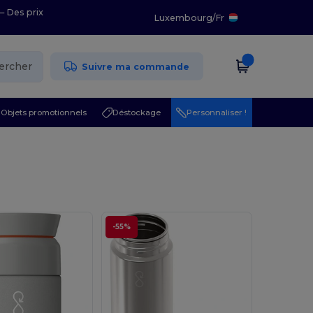
– Des prix
Luxembourg
/
Fr
ercher
Suivre ma commande
Objets promotionnels
Déstockage
Personnaliser !
-55%