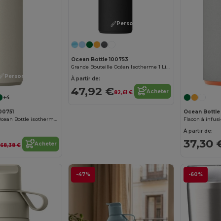
Personnalisez-le !
Ocean Bottle 100753
Grande Bouteille Océan Isotherme 1 Litre Écologique
Personnalisez-le !
À partir de:
47,92 €
Acheter
82,61 €
+4
00751
Ocean Bottle
Bouteille d'eau Ocean Bottle isotherme de 500 ml
À partir de:
€
37,30 
Acheter
68,38 €
-47%
-60%