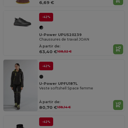
6,69 €
-42%
U-Power UPUS20239
Chaussures de travail JOAN
À partir de:
63,40 €
108,52 €
-42%
U-Power UPFU187L
Veste softshell Space femme
À partir de:
80,70 €
138,14 €
-42%