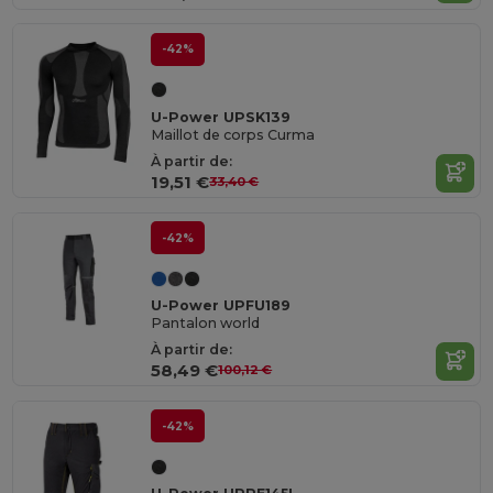
-42%
U-Power UPSK139
Maillot de corps Curma
À partir de:
19,51 €
33,40 €
-42%
U-Power UPFU189
Pantalon world
À partir de:
58,49 €
100,12 €
-42%