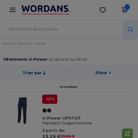
×
Appli Wordans
Obtenir l'appli
Meilleurs prix sur l’app !
Accueil
Marques
U-Power
Vêtements U-Power
en gros et au détail
Trier par
Filtre
✓
41 résultats.
-42%
U-Power UPST211
Pantalon Guapo homme
À partir de:
23,29 €
39,86 €