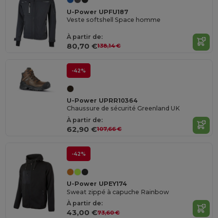
U-Power UPFU187
Veste softshell Space homme
À partir de:
80,70 €
138,14 €
-42%
U-Power UPRR10364
Chaussure de sécurité Greenland UK
À partir de:
62,90 €
107,66 €
-42%
U-Power UPEY174
Sweat zippé à capuche Rainbow
À partir de:
43,00 €
73,60 €