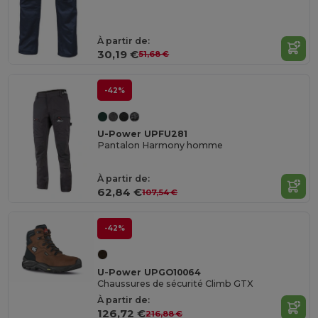
À partir de:
30,19 €
51,68 €
-42%
U-Power UPFU281
Pantalon Harmony homme
À partir de:
62,84 €
107,54 €
-42%
U-Power UPGO10064
Chaussures de sécurité Climb GTX
À partir de:
126,72 €
216,88 €