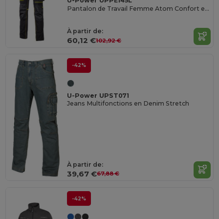
U-Power UPPE145L
Pantalon de Travail Femme Atom Confort et Flexibilité
À partir de:
60,12 €
102,92 €
-42%
U-Power UPST071
Jeans Multifonctions en Denim Stretch
À partir de:
39,67 €
67,88 €
-42%