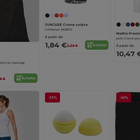
Personnalisez-le !
SUNCARE Crème solaire
GiftRetail MO8512
Malfini Prem
À partir de:
polo Grand p
1,84 €
Acheter
2,39 €
À partir de:
10,47 
ports en éponge
Acheter
99 €
-33%
-45%