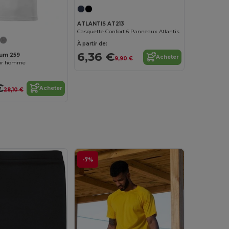
ATLANTIS AT213
Casquette Confort 6 Panneaux Atlantis
À partir de:
6,36 €
ium 259
Acheter
9,90 €
our homme
€
Acheter
28,10 €
-7%