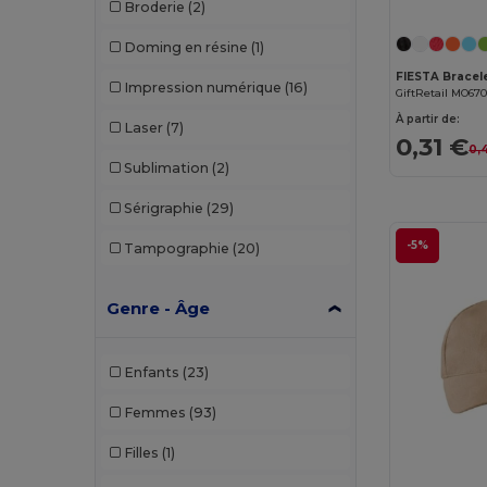
Broderie
(2)
Doming en résine
(1)
FIESTA Bracel
Impression numérique
(16)
GiftRetail MO67
À partir de:
Laser
(7)
0,31 €
0,
Sublimation
(2)
Sérigraphie
(29)
-5%
Tampographie
(20)
Genre - Âge
Enfants
(23)
Femmes
(93)
Filles
(1)