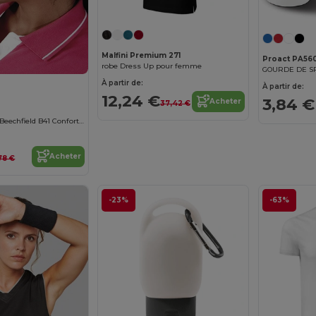
Malfini Premium 271
Proact PA56
robe Dress Up pour femme
GOURDE DE SP
À partir de:
À partir de:
12,24 €
3,84 €
Acheter
37,42 €
Visière Sportive Beechfield B41 Confort UV
Acheter
78 €
-23%
-63%