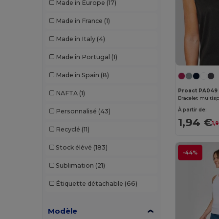
Made in Europe
(17)
Kariban Premium
(1)
Made in France
(1)
Kimood
(81)
Made in Italy
(4)
Korntex
(3)
Made in Portugal
(1)
Malfini
(5)
Made in Spain
(8)
Malfini Premium
(2)
Proact PA049
NAFTA
(1)
Bracelet multis
Neutral
(1)
À partir de:
Personnalisé
(43)
Pen Duick
(11)
1,94 €
1,
Recyclé
(11)
Proact
(175)
Stock élévé
(183)
-44%
Quadra
(7)
Sublimation
(21)
RYWAN
(3)
Étiquette détachable
(66)
Sans Étiquette
(2)
SF Men
(1)
Modèle