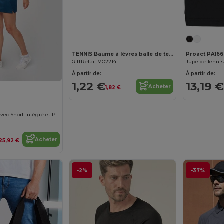
TENNIS Baume à lèvres balle de tennis
Proact PA166
GiftRetail MO2214
À partir de:
À partir de:
1,22 €
13,19 €
Acheter
1,82 €
Jupe de Tennis avec Short Intégré et Poches
Acheter
25,92 €
-2%
-37%