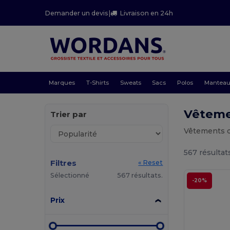
Demander un devis
|
Livraison en 24h
Marques
T-Shirts
Sweats
Sacs
Polos
Mantea
Vêteme
Trier par
Vêtements d
567 résultat
Filtres
« Reset
Sélectionné
567 résultats.
-20%
Prix