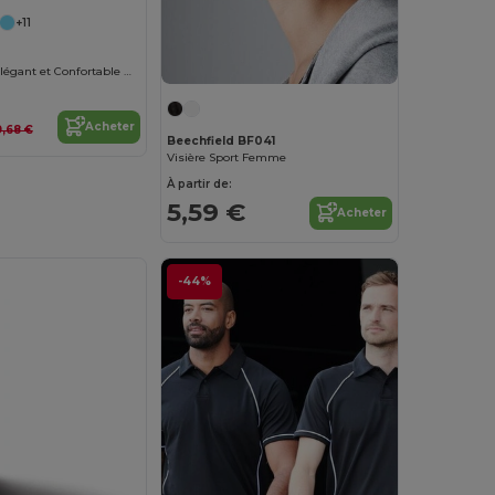
+11
Polo Femme Élégant et Confortable Malfini
Acheter
9,68 €
Beechfield BF041
Visière Sport Femme
À partir de:
5,59 €
Acheter
-44%