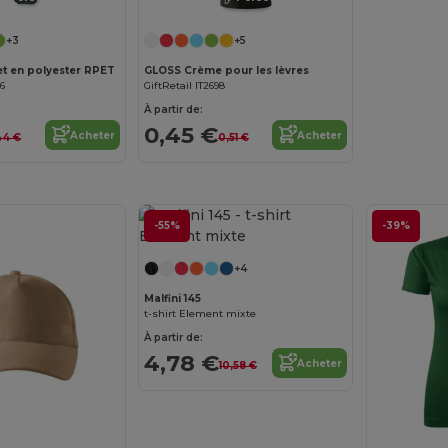
+3
+5
et en polyester RPET
GLOSS Crème pour les lèvres
06
GiftRetail IT2698
À partir de:
0,45 €
Acheter
Acheter
44 €
0,51 €
-55%
-39%
+4
Malfini 145
t-shirt Element mixte
À partir de:
4,78 €
Acheter
10,58 €