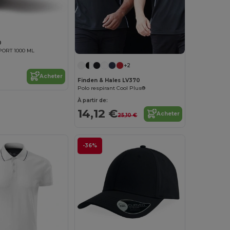
0
ORT 1000 ML
+2
Acheter
Finden & Hales LV370
Polo respirant Cool Plus®
À partir de:
14,12 €
Acheter
25,10 €
-36%