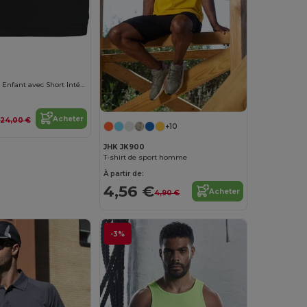
Jupe de Tennis Enfant avec Short Intégré
Acheter
24,00 €
+10
JHK JK900
T-shirt de sport homme
À partir de:
4,56 €
Acheter
4,90 €
-3%