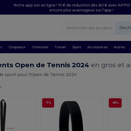
Notre app est en ligne ! 10 € de réduction dès 80 € avec APP10 
encore plus avantageux sur l’app !
Rech
ux
Chapeaux
Chemises
Travail
Sport
Accessoires
Autres
nts Open de Tennis 2024
en gros et a
e sport pour l'Open de Tennis 2024
s.
-7%
-18%