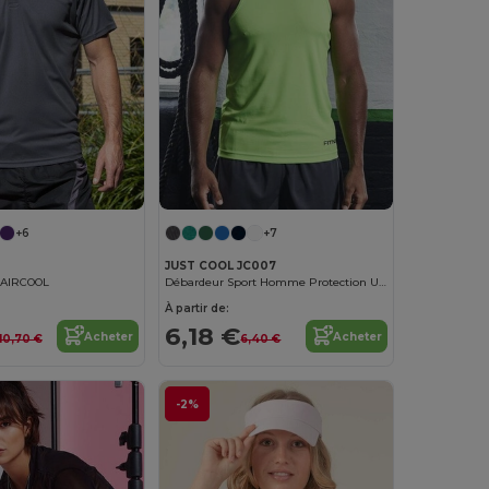
+6
+7
JUST COOL JC007
t AIRCOOL
Débardeur Sport Homme Protection UV 40+
À partir de:
6,18 €
Acheter
Acheter
10,70 €
6,40 €
-2%