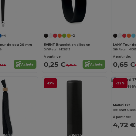
Personnalisez-le !
+4
+2
Tour de cou 20 mm
EVENT Bracelet en silicone
LANY Tour d
58
GiftRetail MO8913
GiftRetail MO8
À partir de:
À partir de:
0,25 €
0,65 €
Acheter
Acheter
41 €
0,26 €
-13%
-22%
Malfini 132
Tee-shirt Cla
À partir de:
4,72 €
Personnalisez-le !
Personnalisez-le !