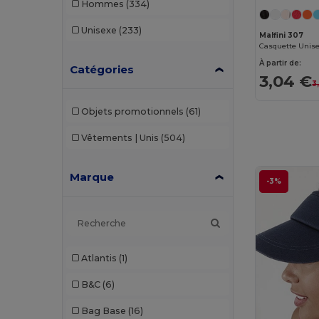
Hommes
(334)
Unisexe
(233)
Malfini 307
À partir de:
Catégories
3,04 €
3
Objets promotionnels
(61)
Vêtements | Unis
(504)
Marque
-3%
Atlantis
(1)
B&C
(6)
Bag Base
(16)