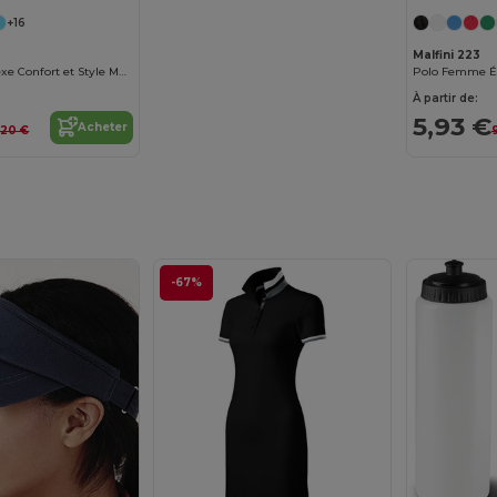
+16
Malfini 223
Casquette Unisexe Confort et Style Malfini
À partir de:
5,93 €
Acheter
,20 €
-67%