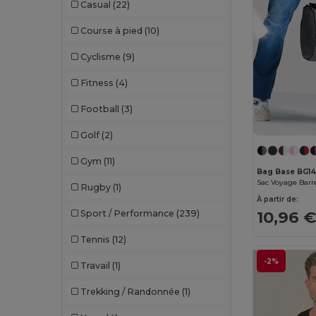
Casual
(22)
Course à pied
(10)
Cyclisme
(9)
Fitness
(4)
Football
(3)
Golf
(2)
Gym
(11)
Bag Base BG1
Sac Voyage Barr
Rugby
(1)
À partir de:
10,96 
Sport / Performance
(239)
Tennis
(12)
-2%
Travail
(1)
Trekking / Randonnée
(1)