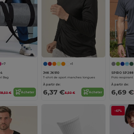
+7
+1
44
JHK JK910
SPIRO SP288
el Bag
T-shirt de sport manches longues
Polo respiran
À partir de:
À partir de:
€
6,37 €
6,69 €
Acheter
Acheter
18,50 €
6,50 €
-41%