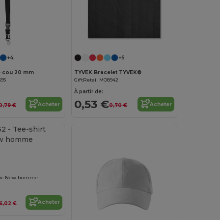
Personnalisez-le !
+4
+6
e cou 20 mm
TYVEK Bracelet TYVEK®
595
GiftRetail MO8942
À partir de:
0,53 €
Acheter
Acheter
0,79 €
0,70 €
ssic New homme
Acheter
6,02 €