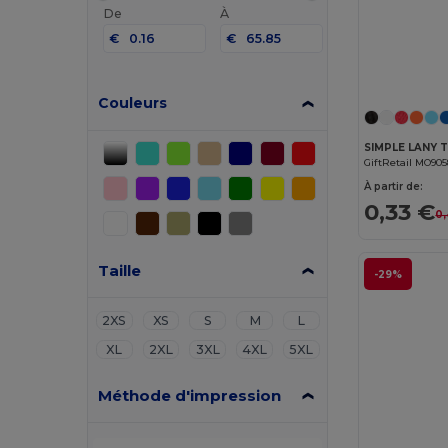
De
À
€
€
Couleurs
SIMPLE LANY 
GiftRetail MO90
À partir de:
0,33 €
0,
Taille
-29%
2XS
XS
S
M
L
XL
2XL
3XL
4XL
5XL
Méthode d'impression