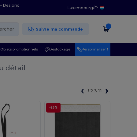
– Des prix
Luxembourg
/
Fr
ercher
Suivre ma commande
Objets promotionnels
Déstockage
Personnaliser !
u détail
1
2
3
11
-25%