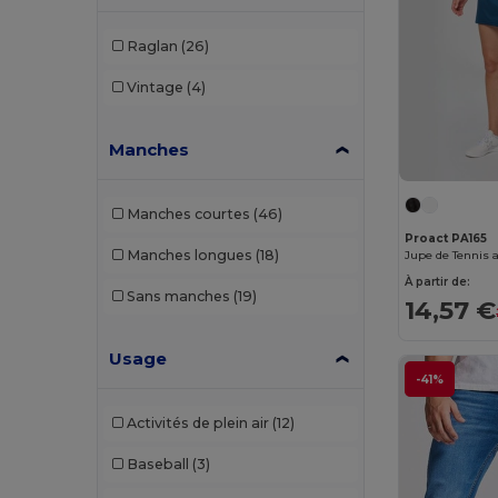
SF Women
(8)
Raglan
(26)
Skinnifit
(6)
Vintage
(4)
Spiro
(32)
Starworld
(3)
Manches
Stedman
(6)
Manches courtes
(46)
Stormtech
(2)
Proact PA165
Manches longues
(18)
Tee Jays
(10)
À partir de:
Sans manches
(19)
14,57 €
Tombo
(27)
Tombo Teamsport
(1)
Usage
-41%
Towel city
(1)
Activités de plein air
(12)
Westford mill
(3)
Baseball
(3)