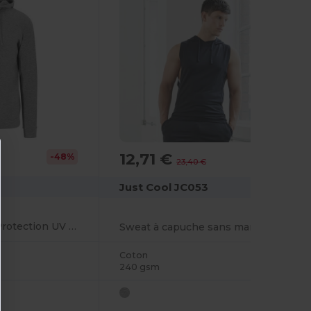
12,71 €
-48%
-46%
23,40 €
Just Cool JC053
Sweatshirt Sportif Protection UV et Séchage Rapide
Sweat à capuche sans manche
Coton
240 gsm