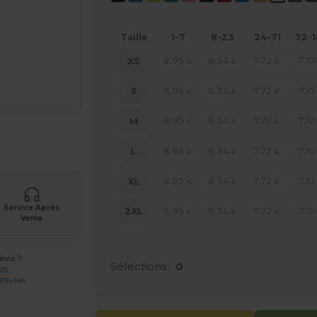
Taille
1-7
8-23
24-71
72-
8.95
8.34
7.72
7.10
XS
€
€
€
8.95
8.34
7.72
7.10
S
€
€
€
8.95
8.34
7.72
7.10
M
€
€
€
 vos produits
8.95
8.34
7.72
7.10
L
€
€
€
8.95
8.34
7.72
7.10
XL
€
€
€
Service Après
8.95
8.34
7.72
7.10
2XL
€
€
€
Vente
vis ?
Sélections:
0
633
 10h-14h