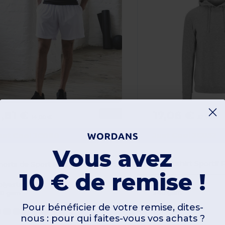
17,06 €
,81 €
-37%
32,70 €
14,00 €
Just Cool JC052
ust Cool JC080
Vous avez
Shorts de Sport Homme Neoteric UV Protection
10 € de remise !
Polyester
olyester
240 gsm
40 gsm
Pour bénéficier de votre remise, dites-
nous : pour qui faites-vous vos achats ?