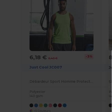
6,18 €
8
-3%
6,40 €
Just Cool JC007
J
Débardeur Sport Homme Protection UV 40+
Polyester
P
140 gsm
1
+5 Couleurs