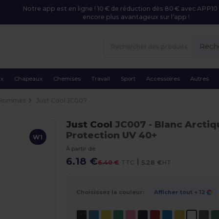
Notre app est en ligne ! 10 € de réduction dès 80 € avec APP10 
encore plus avantageux sur l’app !
Rech
ux
Chapeaux
Chemises
Travail
Sport
Accessoires
Autres
Hommes
Just Cool JC007
Just Cool
JC007
- Blanc Arcti
Protection UV 40+
W1
À partir de
6.18 €
|
6.40 €
TTC
5.28 €
HT
Choisissez la couleur:
Afficher tout
+ 12