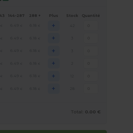
143
144-287
288 +
Plus
Stock
Quantité
+
6.49
6.18
42
€
€
€
+
6.49
6.18
3
€
€
€
+
6.49
6.18
3
€
€
€
+
6.49
6.18
2
€
€
€
+
6.49
6.18
12
€
€
€
+
6.49
6.18
28
€
€
€
Total:
0.00 €