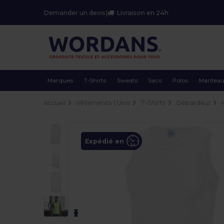
Demander un devis
|
Livraison en 24h
Marques
T-Shirts
Sweats
Sacs
Polos
Mantea
Accueil
Vêtements | Unis
T-Shirts
Débardeur
Expédié en