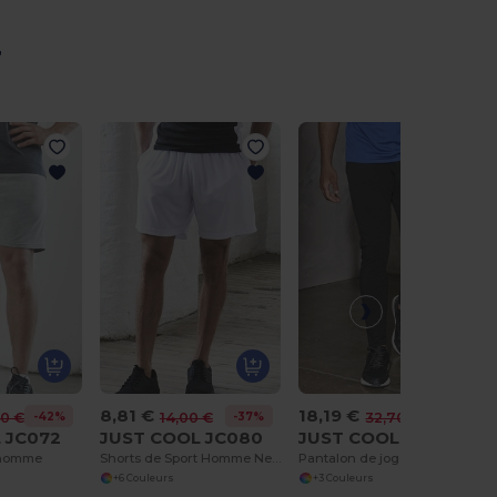
r
8,81 €
18,19 €
-42%
-37%
-44%
40 €
14,00 €
32,70 €
 JC072
JUST COOL JC080
JUST COOL JC082
 homme
Shorts de Sport Homme Neoteric UV Protection
Pantalon de jogging homme
+6 Couleurs
+3 Couleurs