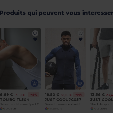
Produits qui peuvent vous interesse
6,69 €
19,50 €
13,56 €
-49%
-44%
13,10 €
35,10 €
23,
TOMBO TL504
JUST COOL JC057
JUST COOL
Débardeur Homme Sport Confort Tombo
Sweat homme contrasté
Short de sport
+3 Couleurs
+3 Couleurs
+2 Couleurs