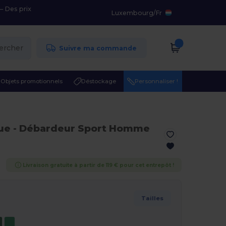
– Des prix
Luxembourg
/
Fr
ercher
Suivre ma commande
Objets promotionnels
Déstockage
Personnaliser !
que
- Débardeur Sport Homme
Livraison gratuite à partir de 119 € pour cet entrepôt !
Tailles