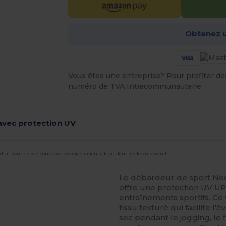
Obtenez u
Vous êtes une entreprise? Pour profiter des 
numéro de TVA Intracommunautaire.
avec protection UV
roduit peut ne pas correspondre exactement à la couleur réelle du produit.
Le débardeur de sport N
offre une protection UV UP
entraînements sportifs. C
tissu texturé qui facilite l
sec pendant le jogging, le f