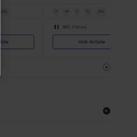
2XL
S
M
L
XL
2XL
W1
France
icle
Voir Article