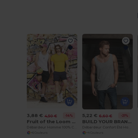
3,88 €
5,22 €
-14%
-21%
4,50 €
6,60 €
Fruit of the Loom SC235
BUILD YOUR BRAND BY003
Débardeur Homme 100% Coton
Débardeur Confort Été Homme Personnalisable
+6 Couleurs
+4 Couleurs