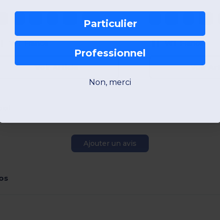
XS
S
M
L
XL
2XL
S
M
L
XL
Particulier
W1
France
W1
France
Professionnel
Voir Article
Voir Art
Non, merci
ool
Ajouter un avis
os