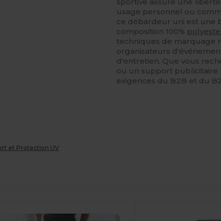
sportive assure une libert
usage personnel ou comme
ce débardeur uni est une b
composition 100%
polyeste
techniques de marquage mo
organisateurs d'événements 
d'entretien. Que vous rech
ou un support publicitair
exigences du B2B et du B
t et Protection UV