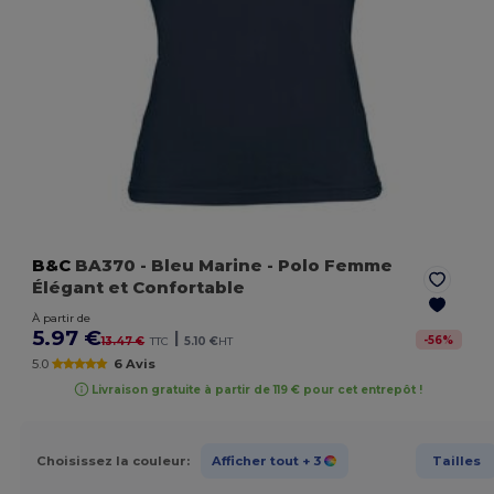
B&C
BA370
- Bleu Marine
- Polo Femme
Élégant et Confortable
À partir de
5.97 €
|
-
56
%
13.47 €
TTC
5.10 €
HT
5.0
6 Avis
Livraison gratuite à partir de 119 € pour cet entrepôt !
Choisissez la couleur:
Afficher tout
+ 3
Tailles