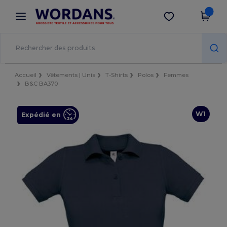
×
Appli Wordans
Obtenir l'appli
Meilleurs prix sur l’app !
Accueil
Vêtements | Unis
T-Shirts
Polos
Femmes
B&C BA370
W1
Expédié en