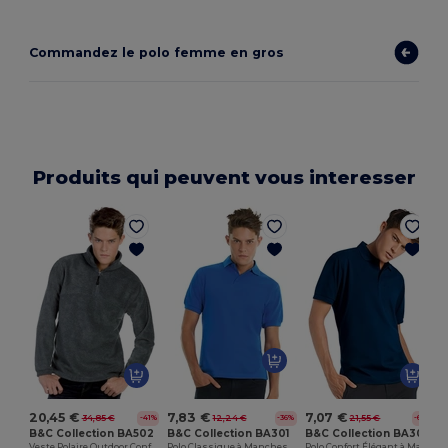
Commandez le polo femme en gros
Produits qui peuvent vous interesser
20,45 €
7,83 €
7,07 €
34,85 €
12,24 €
21,55 €
-41%
-36%
-67%
B&C Collection BA502
B&C Collection BA301
B&C Collection BA305
Veste Polaire Outdoor Confortable
Polo Classique à Manches Courtes Élégant
Polo Confort Élégant à Manches Courtes