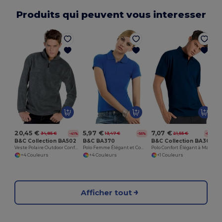
Produits qui peuvent vous interesser
20,45 €
5,97 €
7,07 €
34,85 €
13,47 €
21,55 €
-41%
-56%
-67%
B&C Collection BA502
B&C BA370
B&C Collection BA305
Veste Polaire Outdoor Confortable
Polo Femme Élégant et Confortable
Polo Confort Élégant à Manches Courtes
+4 Couleurs
+4 Couleurs
+1 Couleurs
Afficher tout