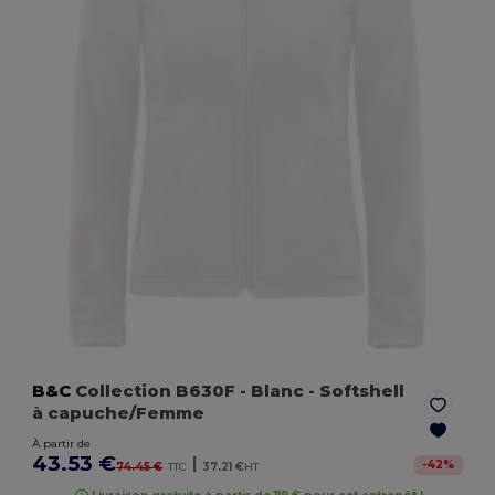
B&C
Collection B630F
- Blanc
- Softshell
à capuche/Femme
À partir de
43.53 €
|
-
42
%
74.45 €
TTC
37.21 €
HT