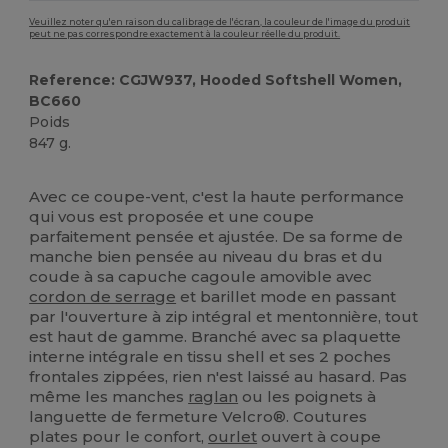
Veuillez noter qu'en raison du calibrage de l'écran, la couleur de l'image du produit
peut ne pas correspondre exactement à la couleur réelle du produit.
Reference: CGJW937, Hooded Softshell Women,
BC660
Poids
847 g.
Personnalisé
Avec ce coupe-vent, c'est la haute performance
qui vous est proposée et une coupe
parfaitement pensée et ajustée. De sa forme de
manche bien pensée au niveau du bras et du
coude à sa capuche cagoule amovible avec
cordon de serrage
et barillet mode en passant
par l'ouverture à zip intégral et mentonnière, tout
est haut de gamme. Branché avec sa plaquette
interne intégrale en tissu shell et ses 2 poches
frontales zippées, rien n'est laissé au hasard. Pas
même les manches
raglan
ou les poignets à
languette de fermeture Velcro®. Coutures
plates pour le confort,
ourlet
ouvert à coupe