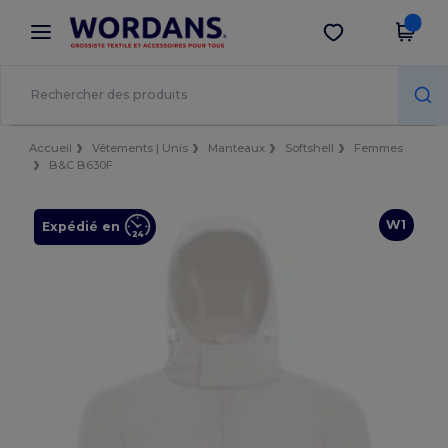
×
Appli Wordans
Obtenir l'appli
Meilleurs prix sur l’app !
Accueil
Vêtements | Unis
Manteaux
Softshell
Femmes
B&C B630F
W1
Expédié en