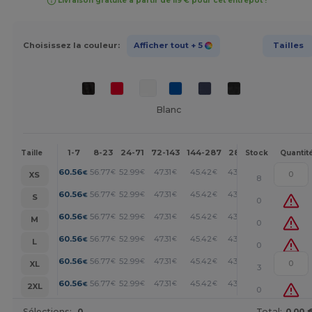
Livraison gratuite à partir de 119 € pour cet entrepôt !
Choisissez la couleur:
Afficher tout
+ 5
Tailles
Blanc
1-7
8-23
24-71
72-143
144-287
288 +
Plus
Taille
Stock
Quantit
+
60.56
56.77
52.99
47.31
45.42
43.53
€
€
€
€
€
€
XS
8
+
60.56
56.77
52.99
47.31
45.42
43.53
€
€
€
€
€
€
S
0
+
60.56
56.77
52.99
47.31
45.42
43.53
€
€
€
€
€
€
M
0
+
60.56
56.77
52.99
47.31
45.42
43.53
€
€
€
€
€
€
L
0
+
60.56
56.77
52.99
47.31
45.42
43.53
€
€
€
€
€
€
XL
3
+
60.56
56.77
52.99
47.31
45.42
43.53
€
€
€
€
€
€
2XL
0
Sélections:
0
Total:
0.00 