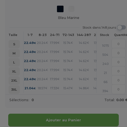
Bleu Marine
Stock dans 148 jours
1-7
8-23
24-71
72-143
144-287
288 +
Plus
Taille
Stock
Quantit
+
22.49
20.24
17.99
15.74
14.62
13.50
€
€
€
€
€
€
S
1075
+
22.49
20.24
17.99
15.74
14.62
13.50
€
€
€
€
€
€
M
504
+
22.49
20.24
17.99
15.74
14.62
13.50
€
€
€
€
€
€
L
240
+
22.49
20.24
17.99
15.74
14.62
13.50
€
€
€
€
€
€
XL
21
+
22.49
20.24
17.99
15.74
14.62
13.50
€
€
€
€
€
€
2XL
66
+
21.04
18.57
17.33
15.47
14.86
14.24
€
€
€
€
€
€
3XL
394
Sélections:
0
Total:
0.00 
Ajouter au Panier