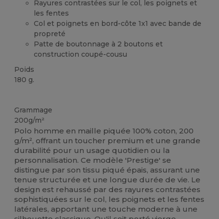
Rayures contrastées sur le col, les poignets et
les fentes
Col et poignets en bord-côte 1x1 avec bande de
propreté
Patte de boutonnage à 2 boutons et
construction coupé-cousu
Poids
180 g.
Stock élévé
Grammage
200g/m²
Polo homme en maille piquée 100% coton, 200
g/m², offrant un toucher premium et une grande
durabilité pour un usage quotidien ou la
personnalisation. Ce modèle 'Prestige' se
distingue par son tissu piqué épais, assurant une
tenue structurée et une longue durée de vie. Le
design est rehaussé par des rayures contrastées
sophistiquées sur le col, les poignets et les fentes
latérales, apportant une touche moderne à une
silhouette classique. Qu'il soit porté vierge