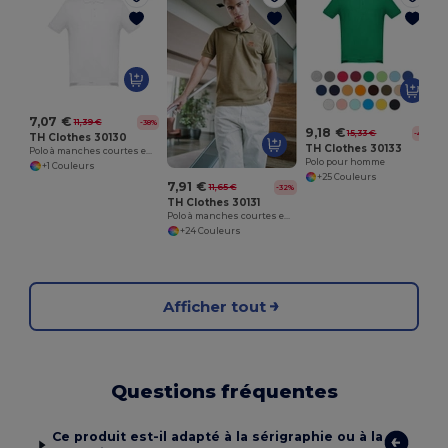
7,07 €
11,39 €
-38%
9,18 €
15,33 €
-40%
TH Clothes 30130
TH Clothes 30133
Polo à manches courtes en coton pour hommes. Couleur blanche
Polo pour homme
+1 Couleurs
+25 Couleurs
7,91 €
11,65 €
-32%
TH Clothes 30131
Polo à manches courtes en coton pour hommes
+24 Couleurs
Afficher tout
Questions fréquentes
Ce produit est-il adapté à la sérigraphie ou à la