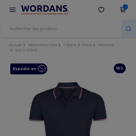
×
Appli Wordans
Obtenir l'appli
Meilleurs prix sur l’app !
Accueil
Vêtements | Unis
T-Shirts
Polos
Hommes
SOL'S 02949
W2
Expédié en