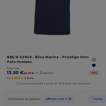
SOL'S
02949
- Bleu Marine
- Prestige Men
Polo Homme
À partir de
13.50 €
|
-
35
%
20.77 €
TTC
11.54 €
HT
5.0
2 Avis
Livraison gratuite à partir de 119 € pour cet entrepôt !
Choisissez la couleur:
Afficher tout
+ 1
Tailles