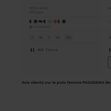
100% coton
J
200 gsm
+4 Couleurs
S
M
L
XL
2XL
W2
France
Avis clients sur le polo femme PASADENA de