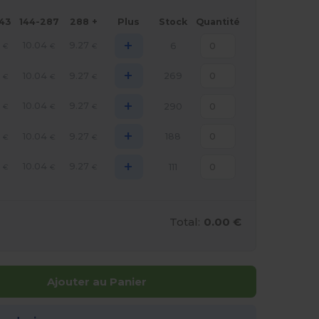
143
144-287
288 +
Plus
Stock
Quantité
+
1
10.04
9.27
6
€
€
€
+
1
10.04
9.27
269
€
€
€
+
1
10.04
9.27
290
€
€
€
+
1
10.04
9.27
188
€
€
€
+
1
10.04
9.27
111
€
€
€
Total:
0.00 €
Ajouter au Panier