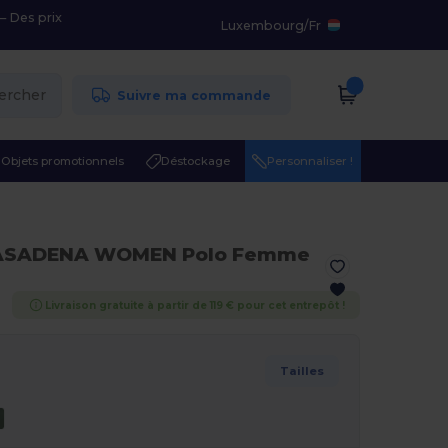
– Des prix
Luxembourg
/
Fr
ercher
Suivre ma commande
Objets promotionnels
Déstockage
Personnaliser !
ASADENA WOMEN Polo Femme
Livraison gratuite à partir de 119 € pour cet entrepôt !
Tailles