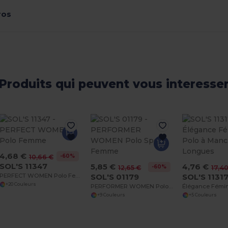
ros
Produits qui peuvent vous interesse
4,68 €
-60%
10,66 €
SOL'S 11347
5,85 €
4,76 €
-60%
12,65 €
17,4
PERFECT WOMEN Polo Femme
SOL'S 01179
SOL'S 1131
+20 Couleurs
PERFORMER WOMEN Polo Sport Femme
+9 Couleurs
+5 Couleurs