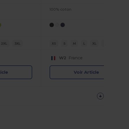
100% coton
2XL
3XL
XS
S
M
L
XL
2XL
W2
France
icle
Voir Article