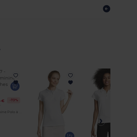
r
-73%
0 €
7
Élégance Féminine Polo à Manches Longues