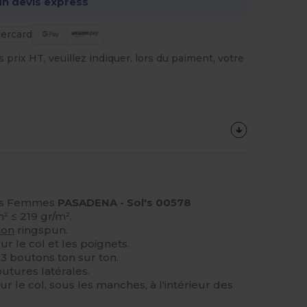
n devis express
prix HT, veuillez indiquer, lors du paiment, votre
es Femmes
PASADENA - Sol's 00578
m² ≤ 219 gr/m².
ton
ringspun.
sur le col et les poignets.
3 boutons ton sur ton.
utures latérales.
r le col, sous les manches, à l'intérieur des