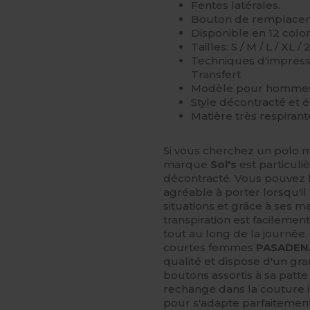
Fentes latérales.
Bouton de remplaceme
Disponible en 12 color
Tailles: S / M / L / XL / 
Techniques d'impressi
Transfert
Modèle pour hommes
Style décontracté et é
Matière très respirant
Si vous cherchez un polo 
marque
Sol's
est particuli
décontracté. Vous pouvez l
agréable à porter lorsqu'il 
situations et grâce à ses m
transpiration est facilemen
tout au long de la journée.
courtes femmes
PASADEN
qualité et dispose d'un gra
boutons assortis à sa patt
rechange dans la couture in
pour s'adapte parfaitement 