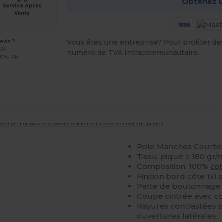
Obtenez u
Service Après
Vente
vis ?
Vous êtes une entreprise? Pour profiter des 
633
numéro de TVA Intracommunautaire.
 10h-14h
roduit peut ne pas correspondre exactement à la couleur réelle du produit.
Polo Manches Court
Tissu: piqué ≥ 180 gr/
Composition: 100%
co
Finition bord côte 1x1 
Patte de boutonnage 
Coupe cintrée avec co
Rayures contrastées su
ouvertures latérales.