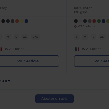
ersey
100% coton
180 gsm
+13 Couleurs
S
M
L
XL
2XL
S
M
L
XL
W2
France
W2
France
Voir Article
Voir Art
 SOL'S
Ajouter un avis