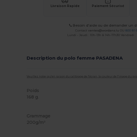
Livraison Rapide
Paiement Sécurisé
Besoin d'aide ou de demander un de
Contact
ventes@wordans.lu
OU
800 81 
Lundi - Jeudi : 10h-13h & 14h-17h30 Vendredi :
Description du polo femme PASADENA
Veuillez noter qu'en raison du calibrage de l'écran, la couleur de l'image du p
Poids
168 g.
Personnalisé
Grammage
200g/m²