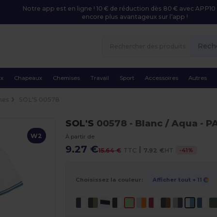
Notre app est en ligne ! 10 € de réduction dès 80 € avec APP10 
encore plus avantageux sur l’app !
Rech
ux
Chapeaux
Chemises
Travail
Sport
Accessoires
Autres
mes
SOL'S 00578
SOL'S
00578
- Blanc / Aqua
- P
W2
À partir de
9.27 €
|
-
41
%
15.64 €
TTC
7.92 €
HT
Choisissez la couleur:
Afficher tout
+ 11