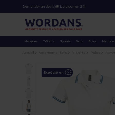
Demander un devis
|
Livraison en 24h
Marques
T-Shirts
Sweats
Sacs
Polos
Mantea
Accueil
Vêtements | Unis
T-Shirts
Polos
Fem
Expédié en