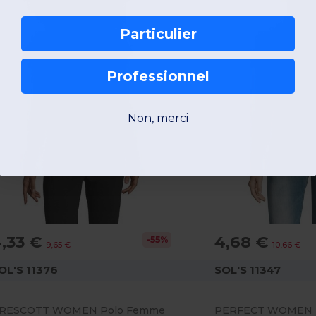
Particulier
Professionnel
Non, merci
,33 €
4,68 €
-55%
9,65 €
10,66 €
OL'S 11376
SOL'S 11347
RESCOTT WOMEN Polo Femme
PERFECT WOMEN 