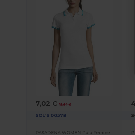
7,02 €
4
15,64 €
SOL'S 00578
S
PASADENA WOMEN Polo Femme
P