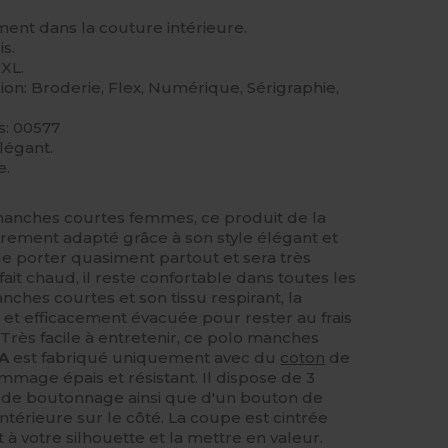
nt dans la couture intérieure.
is.
2XL.
on: Broderie, Flex, Numérique, Sérigraphie,
: 00577
légant.
e.
manches courtes femmes, ce produit de la
èrement adapté grâce à son style élégant et
e porter quasiment partout et sera très
fait chaud, il reste confortable dans toutes les
anches courtes et son tissu respirant, la
t et efficacement évacuée pour rester au frais
 Très facile à entretenir, ce polo manches
A
est fabriqué uniquement avec du
coton
de
mmage épais et résistant. Il dispose de 3
e de boutonnage ainsi que d'un bouton de
térieure sur le côté. La coupe est cintrée
à votre silhouette et la mettre en valeur.