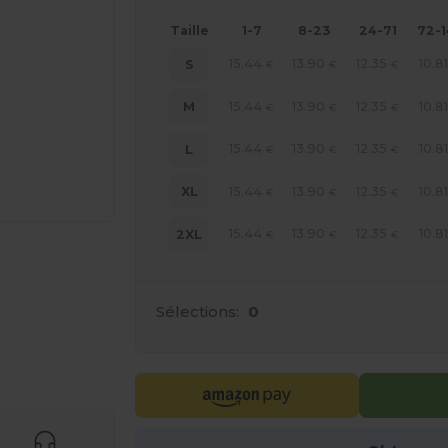
Taille
1-7
8-23
24-71
72-
15.44
13.90
12.35
10.8
S
€
€
€
15.44
13.90
12.35
10.8
M
€
€
€
15.44
13.90
12.35
10.8
L
€
€
€
15.44
13.90
12.35
10.8
XL
€
€
€
15.44
13.90
12.35
10.8
2XL
€
€
€
Sélections:
0
gne ICI !