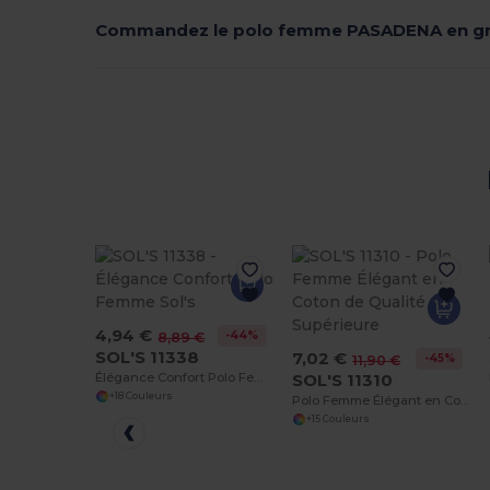
Commandez le polo femme PASADENA en g
4,94 €
-44%
8,89 €
SOL'S 11338
7,02 €
-45%
11,90 €
Élégance Confort Polo Femme Sol's
SOL'S 11310
+18 Couleurs
Polo Femme Élégant en Coton de Qualité Supérieure
+15 Couleurs