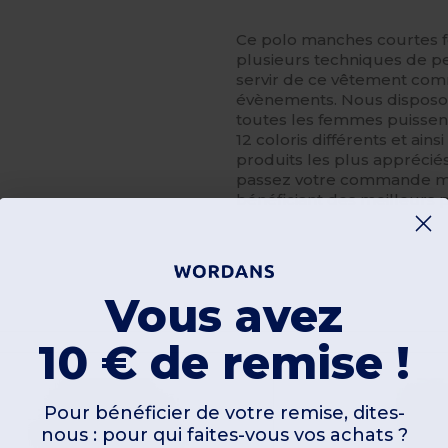
Ce polo manches courtes
plusieurs techniques de p
servir de ce vêtement co
évènements. Nous disposon
toutes les femmes puissen
12 coloris différents et ain
produits les plus appréciés
passez votre commande ma
bénéficiant des meilleurs 
Vous avez
Personnalisez-
Le !
10 € de remise !
Pour bénéficier de votre remise, dites-
nous : pour qui faites-vous vos achats ?