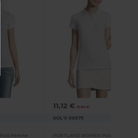
11,12 €
-29%
15,64 €
SOL'S 00575
Polo Femme
PORTLAND WOMEN Polo Femme