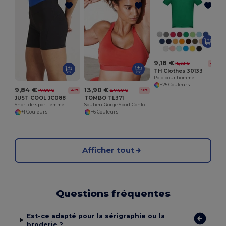
9,18 €
15,33 €
-40%
TH Clothes 30133
Polo pour homme
+25 Couleurs
9,84 €
13,90 €
17,00 €
27,60 €
-42%
-50%
JUST COOL JC088
TOMBO TL371
Short de sport femme
Soutien-Gorge Sport Confort et Maintien
+1 Couleurs
+6 Couleurs
Afficher tout
Questions fréquentes
Est-ce adapté pour la sérigraphie ou la
broderie ?