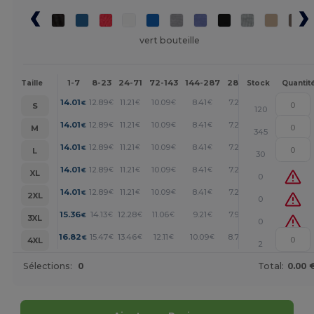
vert bouteille
1-7
8-23
24-71
72-143
144-287
288 +
Plus
Taille
Stock
Quantit
+
14.01
12.89
11.21
10.09
8.41
7.28
€
€
€
€
€
€
S
120
+
14.01
12.89
11.21
10.09
8.41
7.28
€
€
€
€
€
€
M
345
+
14.01
12.89
11.21
10.09
8.41
7.28
€
€
€
€
€
€
L
30
+
14.01
12.89
11.21
10.09
8.41
7.28
€
€
€
€
€
€
XL
0
+
14.01
12.89
11.21
10.09
8.41
7.28
€
€
€
€
€
€
2XL
0
+
15.36
14.13
12.28
11.06
9.21
7.99
€
€
€
€
€
€
3XL
0
+
16.82
15.47
13.46
12.11
10.09
8.74
€
€
€
€
€
€
4XL
2
Sélections:
0
Total:
0.00 