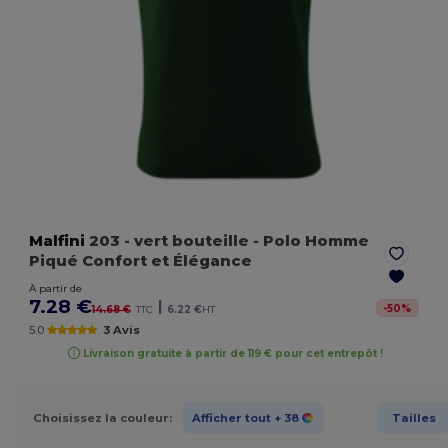
Malfini
203
- vert bouteille
- Polo Homme
Piqué Confort et Élégance
À partir de
7.28 €
|
-
50
%
14.68 €
TTC
6.22 €
HT
5.0
3 Avis
Livraison gratuite à partir de 119 € pour cet entrepôt !
Choisissez la couleur:
Afficher tout
+ 38
Tailles