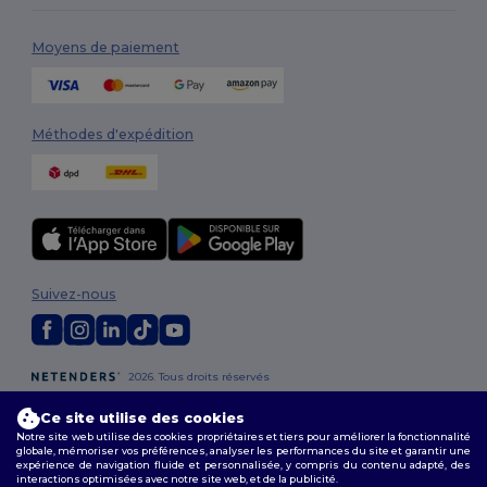
Moyens de paiement
Méthodes d'expédition
Suivez-nous
2026. Tous droits réservés
Conditions Générales
|
Politique de personnalisation
|
Politique de
Confidentialité
|
Politique de Cookies
|
Plan du Site
Ce site utilise des cookies
Notre site web utilise des cookies propriétaires et tiers pour améliorer la fonctionnalité
globale, mémoriser vos préférences, analyser les performances du site et garantir une
expérience de navigation fluide et personnalisée, y compris du contenu adapté, des
interactions optimisées avec notre site web, et de la publicité.