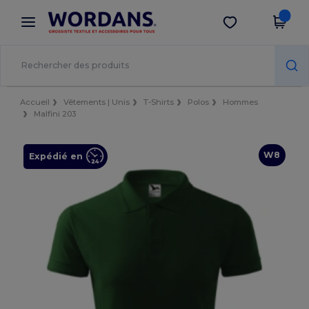
×
Appli Wordans
Obtenir l'appli
Meilleurs prix sur l’app !
Accueil
Vêtements | Unis
T-Shirts
Polos
Hommes
Malfini 203
W8
Expédié en