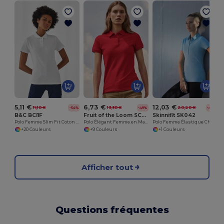
P
5,11 €
6,73 €
12,03 €
11,10 €
13,30 €
20,20 €
-54%
-49%
-40%
B&C BCI1F
Fruit of the Loom SC281
Skinnifit SK042
Polo Femme Slim Fit Coton B&C
Polo Élégant Femme en Maille Piquée
Polo Femme Élastique Chic et Confortable
+20 Couleurs
+9 Couleurs
+1 Couleurs
Afficher tout
Questions fréquentes