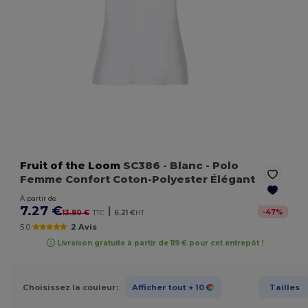
Fruit of the Loom
SC386
- Blanc
- Polo
Femme Confort Coton-Polyester Élégant
À partir de
7.27 €
|
-
47
%
13.80 €
TTC
6.21 €
HT
5.0
2 Avis
Livraison gratuite à partir de 119 € pour cet entrepôt !
Choisissez la couleur:
Afficher tout
+ 10
Tailles