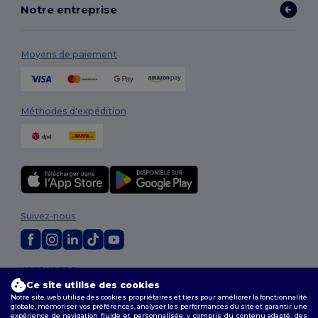
Notre entreprise
Moyens de paiement
Méthodes d'expédition
Suivez-nous
2026. Tous droits réservés
Conditions Générales
|
Politique de personnalisation
|
Politique de
Ce site utilise des cookies
Confidentialité
|
Politique de Cookies
|
Plan du Site
Notre site web utilise des cookies propriétaires et tiers pour améliorer la fonctionnalité
globale, mémoriser vos préférences, analyser les performances du site et garantir une
expérience de navigation fluide et personnalisée, y compris du contenu adapté, des