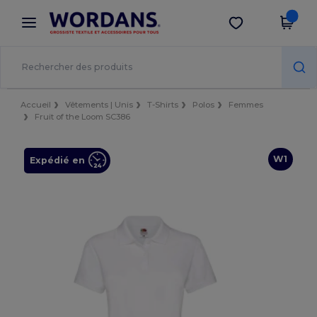
×
Appli Wordans
Obtenir l'appli
Meilleurs prix sur l’app !
Accueil
Vêtements | Unis
T-Shirts
Polos
Femmes
Fruit of the Loom SC386
W1
Expédié en