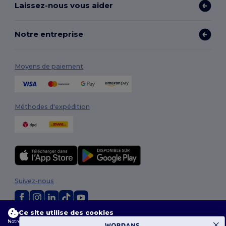
Laissez-nous vous aider
Notre entreprise
Moyens de paiement
Méthodes d'expédition
Suivez-nous
Ce site utilise des cookies
2026. Tous droits réservés
Notre site web utilise des cookies propriétaires et tiers pour améliorer la fonctionnalité