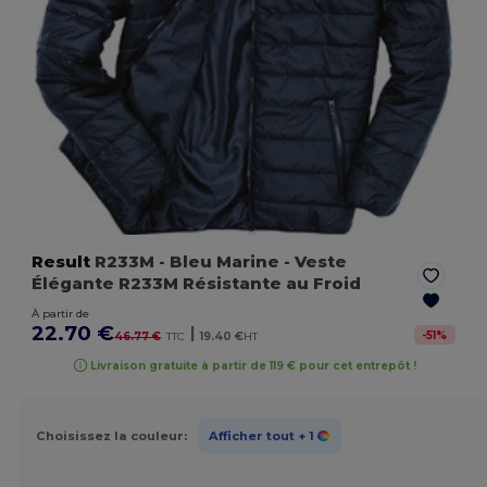
Result
R233M
- Bleu Marine
- Veste
Élégante R233M Résistante au Froid
À partir de
22.70 €
|
-
51
%
46.77 €
TTC
19.40 €
HT
Livraison gratuite à partir de 119 € pour cet entrepôt !
Choisissez la couleur:
Afficher tout
+ 1