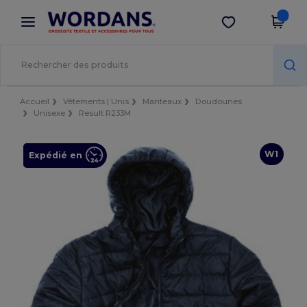
×
Appli Wordans
Obtenir l'appli
Meilleurs prix sur l’app !
Accueil
Vêtements | Unis
Manteaux
Doudounes
Unisexe
Result R233M
W1
Expédié en