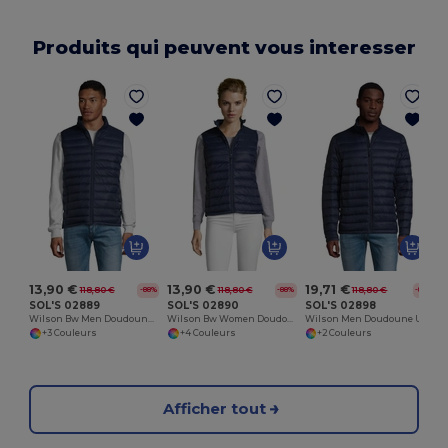
Produits qui peuvent vous interesser
13,90 €
13,90 €
19,71 €
118,80 €
118,80 €
118,80 €
-88%
-88%
-83%
SOL'S 02889
SOL'S 02890
SOL'S 02898
Wilson Bw Men Doudoune Ultra Light Sans Manches Homme
Wilson Bw Women Doudoune Ultra Light Sans Manches Femme
Wilson Men Doudoune Ultra Light Homme
+3 Couleurs
+4 Couleurs
+2 Couleurs
Afficher tout