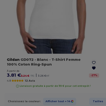
Gildan
GD072
- Blanc
- T-Shirt Femme
100% Coton Ring-Spun
À partir de
3.81 €
|
-
27
%
5.24 €
TTC
3.26 €
HT
4.8
12 Avis
Livraison gratuite à partir de 119 € pour cet entrepôt !
Choisissez la couleur:
Afficher tout
+ 14
Tailles