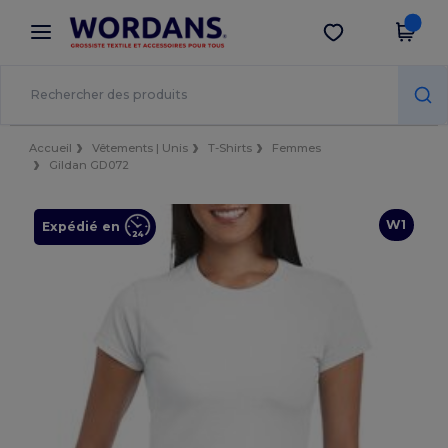
×
Appli Wordans
Obtenir l'appli
Meilleurs prix sur l’app !
Accueil
Vêtements | Unis
T-Shirts
Femmes
Gildan GD072
W1
Expédié en