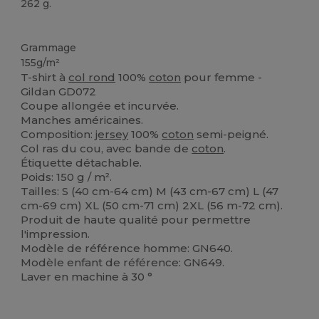
262 g.
Personnalisé
Grammage
155g/m²
T-shirt à
col rond
100%
coton
pour femme -
Gildan GD072
Coupe allongée et incurvée.
Manches américaines.
Composition:
jersey
100%
coton
semi-peigné.
Col ras du cou, avec bande de
coton
.
Étiquette détachable.
Poids: 150 g / m².
Tailles: S (40 cm-64 cm) M (43 cm-67 cm) L (47
cm-69 cm) XL (50 cm-71 cm) 2XL (56 m-72 cm).
Produit de haute qualité pour permettre
l'impression.
Modèle de référence homme: GN640.
Modèle enfant de référence: GN649.
Laver en machine à 30 °