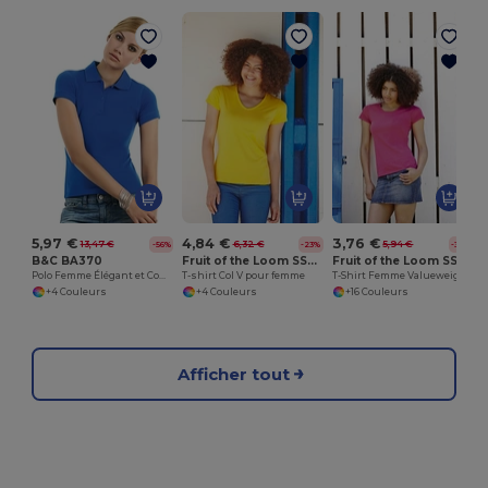
5,97 €
4,84 €
3,76 €
13,47 €
6,32 €
5,94 €
-56%
-23%
-37%
B&C BA370
Fruit of the Loom SS047
Fruit of the Loom SS050
Polo Femme Élégant et Confortable
T-shirt Col V pour femme
T-Shirt Femme Valueweight
+4 Couleurs
+4 Couleurs
+16 Couleurs
Afficher tout