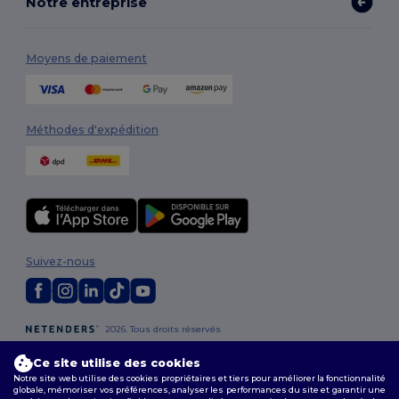
Notre entreprise
Moyens de paiement
Méthodes d'expédition
Suivez-nous
2026. Tous droits réservés
Conditions Générales
|
Politique de personnalisation
|
Politique de
Confidentialité
|
Politique de Cookies
|
Plan du Site
Ce site utilise des cookies
Notre site web utilise des cookies propriétaires et tiers pour améliorer la fonctionnalité
globale, mémoriser vos préférences, analyser les performances du site et garantir une