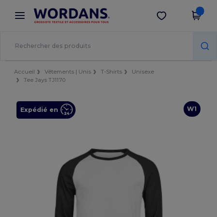
×
Appli Wordans
Obtenir l'appli
Meilleurs prix sur l’app !
Accueil
Vêtements | Unis
T-Shirts
Unisexe
Tee Jays TJ1170
W1
Expédié en