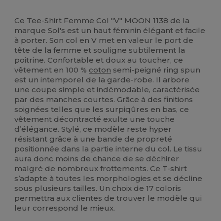
Personnalisé
Stock élévé
Ce Tee-Shirt Femme Col "V" MOON 1138 de la
marque Sol's est un haut féminin élégant et facile
à porter. Son col en V met en valeur le port de
tête de la femme et souligne subtilement la
poitrine. Confortable et doux au toucher, ce
vêtement en 100 %
coton
semi-peigné ring spun
est un intemporel de la garde-robe. Il arbore
une coupe simple et indémodable, caractérisée
par des manches courtes. Grâce à des finitions
soignées telles que les surpiqûres en bas, ce
vêtement décontracté exulte une touche
d’élégance. Stylé, ce modèle reste hyper
résistant grâce à une bande de propreté
positionnée dans la partie interne du col. Le tissu
aura donc moins de chance de se déchirer
malgré de nombreux frottements. Ce T-shirt
s’adapte à toutes les morphologies et se décline
sous plusieurs tailles. Un choix de 17 coloris
permettra aux clientes de trouver le modèle qui
leur correspond le mieux.