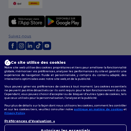
Suivez-nous
2026. Tous droits réservés
Ce site utilise des cookies
Conditions Générales
|
Politique de personnalisation
|
Politique de
Notre site web utilise des cookies propriétaires et tiers pour améliorer la fonctionnalité
Confidentialité
|
Politique de Cookies
|
Plan du Site
globale, mémoriser vos préférences, analyser les performances du site et garantir une
expérience de navigation fluide et personnalisée, y compris du contenu adapté, des
interactions optimisées avec notre site web, et de la publicité.
Vous pouvez gérer vos préférences de cookies à tout moment. Les cookies essentiels
ne peuvent pas être désactivés car ils sont requis pour le bon fonctionnement du site.
Cependant, vous pouvez choisir d’accepter ou de bloquer d'autres types de cookies, tels
que ceux utilisés pour la personnalisation, l'analyse et la publicité.
Pour plus de détails sur la façon dont nous utilisons les cookies, comment les contrôler
et sur les cookies tiers, veuillez consulter notre
politique en matière de cookies
et
Privacy Policy
.
👋
Bonjour
Préférences d'évaluation
Si vous avez des questions ou
des préoccupations, vous
Autoriser les essentiels