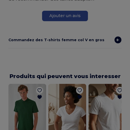
Ajouter un avis
Commandez des T‑shirts femme col V en gros
Produits qui peuvent vous interesser
C