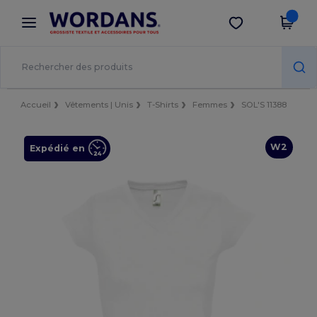
×
Appli Wordans
Obtenir l'appli
Meilleurs prix sur l’app !
Accueil
Vêtements | Unis
T-Shirts
Femmes
SOL'S 11388
W2
Expédié en