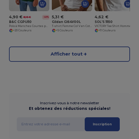
4,90 €
5,31 €
4,62 €
8,15 €
-40%
B&C CGPUI10
Gildan GI64V00L
SOL'S 11150
Polo à Manches Courtes pour Homme
T-shirt Femme Col V en Coton Doux
VICTORY Tee Shirt Homme Col ‘’V’’
+20 Couleurs
+5 Couleurs
+11 Couleurs
Afficher tout
Inscrivez-vous à notre newsletter
Et obtenez des réductions spéciales!
Inscription