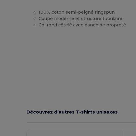
100%
coton
semi-peigné ringspun
Coupe moderne et structure tubulaire
Col rond côtelé avec bande de propreté
Personnalisé
Stock élévé
Découvrez d’autres T‑shirts unisexes
Personnalisez-
Le !