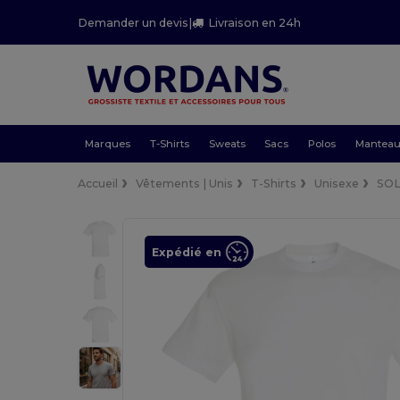
Demander un devis
|
Livraison en 24h
Marques
T-Shirts
Sweats
Sacs
Polos
Mantea
Accueil
Vêtements | Unis
T-Shirts
Unisexe
SOL
Expédié en