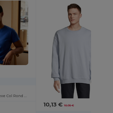
Epic Tee Shirt Unisexe Col Rond Ajusté
10,13 €
-7%
10,95 €