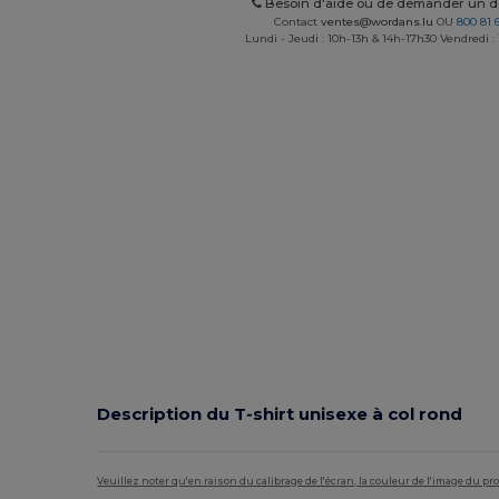
Besoin d'aide ou de demander un de
Contact
ventes@wordans.lu
OU
800 81 
Lundi - Jeudi : 10h-13h & 14h-17h30 Vendredi :
Description du T‑shirt unisexe à col rond
Veuillez noter qu'en raison du calibrage de l'écran, la couleur de l'image du p