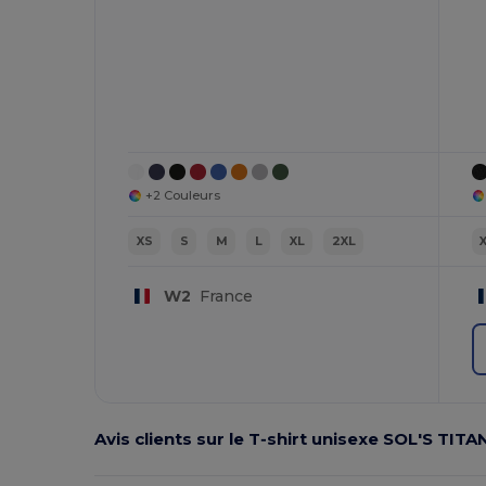
+2 Couleurs
XS
S
M
L
XL
2XL
W2
France
Avis clients sur le T‑shirt unisexe SOL'S TITA