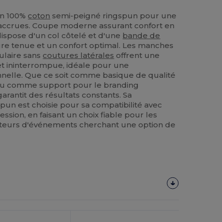
n 100%
coton
semi-peigné ringspun pour une
 accrues. Coupe moderne assurant confort en
 dispose d'un col côtelé et d'une
bande de
re tenue et un confort optimal. Les manches
bulaire sans
coutures latérales
offrent une
 et ininterrompue, idéale pour une
nnelle. Que ce soit comme basique de qualité
 ou comme support pour le branding
arantit des résultats constants. Sa
pun est choisie pour sa compatibilité avec
ssion, en faisant un choix fiable pour les
ateurs d'événements cherchant une option de
Personnalisez-
Le !