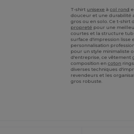
T-shirt
unisexe
à
col rond
e
douceur et une durabilité
gros ou en solo. Ce t-shirt
propreté
pour une meilleu
courtes et la structure tu
surface d'impression lisse
personnalisation professio
pour un style minimaliste
d'entreprise, ce vêtement g
composition en
coton
rings
diverses techniques d'impre
revendeurs et les organis
gros robuste.
Personnalisez-
Le !