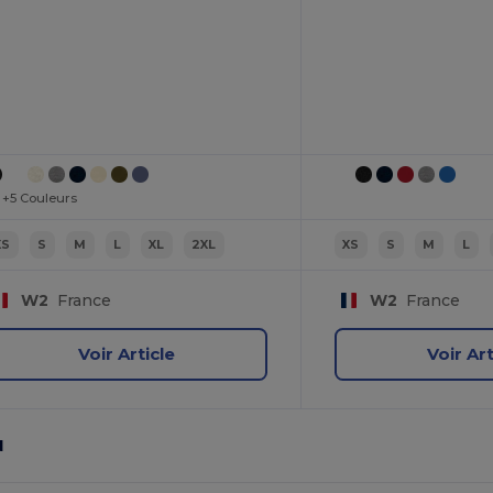
+5 Couleurs
XS
S
M
L
XL
2XL
XS
S
M
L
W2
France
W2
France
Voir Article
Voir Art
N