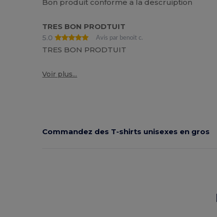
Bon produit conforme a la descruiption
TRES BON PRODTUIT
5.0
Avis par benoit c.
TRES BON PRODTUIT
Voir plus...
Commandez des T‑shirts unisexes en gros