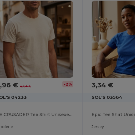
3,96 €
3,34 €
-2%
4,04 €
OL'S 04233
SOL'S 03564
RE CRUSADER Tee Shirt Unisexe Col Rond
roderie
Jersey