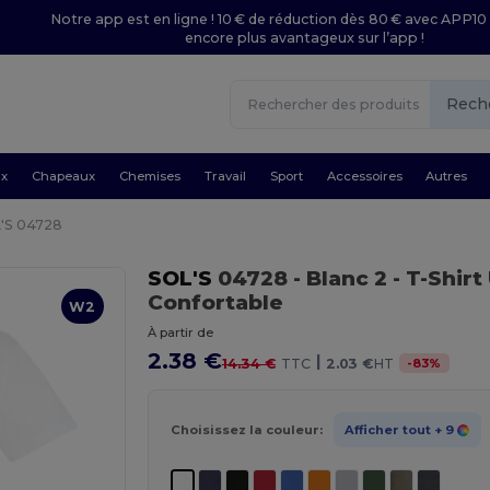
Notre app est en ligne ! 10 € de réduction dès 80 € avec APP10 
encore plus avantageux sur l’app !
Rech
ux
Chapeaux
Chemises
Travail
Sport
Accessoires
Autres
'S 04728
SOL'S
04728
- Blanc 2
- T-Shirt
Confortable
W2
À partir de
2.38 €
|
-
83
%
14.34 €
TTC
2.03 €
HT
Choisissez la couleur:
Afficher tout
+ 9