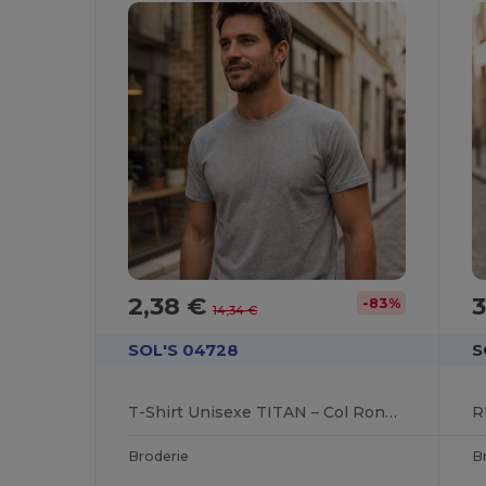
2,38 €
-83%
14,34 €
SOL'S 04728
S
T-Shirt Unisexe TITAN – Col Rond Confortable
Broderie
B