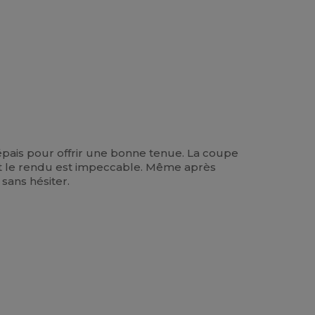
t épais pour offrir une bonne tenue. La coupe
le et le rendu est impeccable. Même après
sans hésiter.