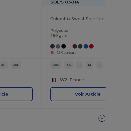
SOL'S 03814
Columbia Sweat Shirt Unisexe Col Rond
Polyester
280 gsm
+12 Couleurs
XL
2XL
2XS
XS
S
M
L
XL
W2
France
icle
Voir Article