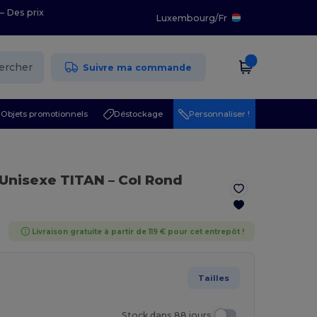
– Des prix
Luxembourg
/
Fr
ercher
Suivre ma commande
Objets promotionnels
Déstockage
Personnaliser !
 Unisexe TITAN – Col Rond
Livraison gratuite à partir de 119 € pour cet entrepôt !
Tailles
Stock dans 88 jours