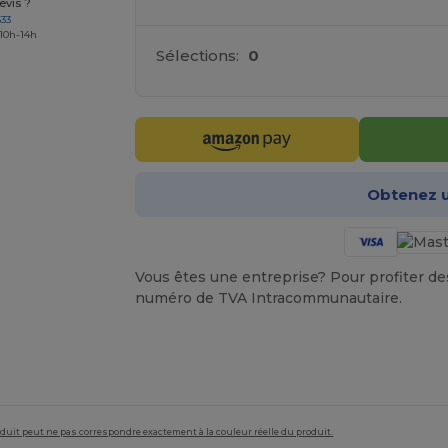
vis ?
633
 10h-14h
Sélections:
0
Obtenez u
Vous êtes une entreprise? Pour profiter des 
numéro de TVA Intracommunautaire.
roduit peut ne pas correspondre exactement à la couleur réelle du produit.