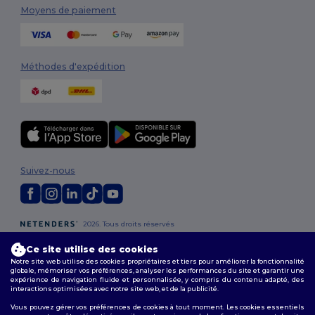
Moyens de paiement
Méthodes d'expédition
Suivez-nous
2026. Tous droits réservés
Conditions Générales
|
Politique de personnalisation
|
Politique de
Confidentialité
|
Politique de Cookies
|
Plan du Site
Ce site utilise des cookies
Notre site web utilise des cookies propriétaires et tiers pour améliorer la fonctionnalité
globale, mémoriser vos préférences, analyser les performances du site et garantir une
expérience de navigation fluide et personnalisée, y compris du contenu adapté, des
interactions optimisées avec notre site web, et de la publicité.
Vous pouvez gérer vos préférences de cookies à tout moment. Les cookies essentiels