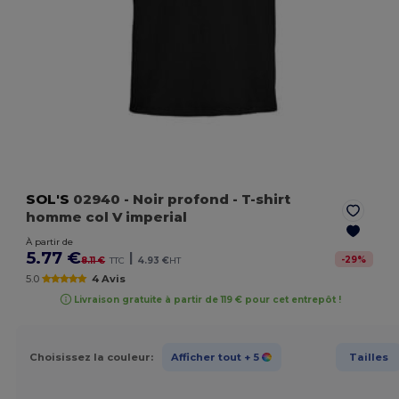
SOL'S
02940
- Noir profond
- T-shirt
homme col V imperial
À partir de
5.77 €
|
-
29
%
8.11 €
TTC
4.93 €
HT
5.0
4 Avis
Livraison gratuite à partir de 119 € pour cet entrepôt !
Choisissez la couleur:
Afficher tout
+ 5
Tailles