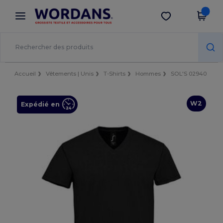
×
Appli Wordans
Obtenir l'appli
Meilleurs prix sur l’app !
Accueil
Vêtements | Unis
T-Shirts
Hommes
SOL'S 02940
W2
Expédié en