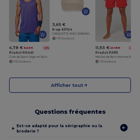
3,65 €
K-up KP124
CASQUETTE AVEC SANDWICH CONTRASTÉ - 5 PANNEAUX
+15 Couleurs
4,78 €
11,93 €
6,20 €
21,48 €
-23%
-44%
ProAct PA441
ProAct PA119
Gilet de Sport Léger et Séchage Rapide
Maillot de Bain Homme Séchage Rapide Confort
+12 Couleurs
+3 Couleurs
Afficher tout
Questions fréquentes
Est-ce adapté pour la sérigraphie ou la
broderie ?