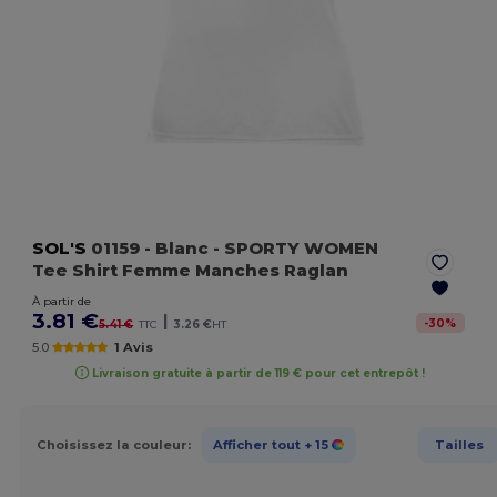
SOL'S
01159
- Blanc
- SPORTY WOMEN
Tee Shirt Femme Manches Raglan
À partir de
3.81 €
|
-
30
%
5.41 €
TTC
3.26 €
HT
5.0
1 Avis
Livraison gratuite à partir de 119 € pour cet entrepôt !
Choisissez la couleur:
Afficher tout
+ 15
Tailles