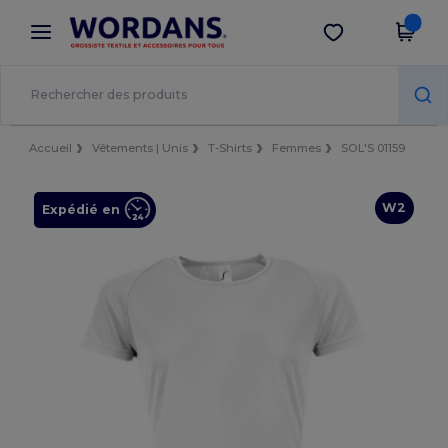
×
Appli Wordans
Obtenir l'appli
Meilleurs prix sur l’app !
Accueil
Vêtements | Unis
T-Shirts
Femmes
SOL'S 01159
W2
Expédié en