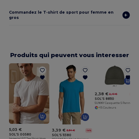
Commandez le T‑shirt de sport pour femme en
gros
Produits qui peuvent vous interesser
2,38 €
2,41 €
-1%
SOL'S 88110
SUNNY Casquette 5 Panneaux
+15 Couleurs
5,03 €
3,39 €
3,94 €
-14%
SOL'S 00580
SOL'S 11380
Imperial FIT Tee Shirt Homme Col Rond Ajusté