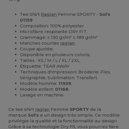
Personnalisé
Stock élévé
Tee Shirt
Raglan
Femme SPORTY -
Sol's
01159
Composition: 100% polyester
Microfibre respirante DRY FIT.
Grammage: ≥ 130 gr/m² ≤ 189 gr/m²
Manches courtes
raglan
.
Coupe ajustée.
Disponible en plusieurs coloris.
Tailles : XS / M / L / XL / 2XL.
Étiquette: TEAR AWAY
Techniques d'impression: Broderie, Flex,
Sérigraphie, Sublimation, Transfert.
Modèle homme:
11939
.
Modèle enfant:
01166
.
Lavage en machine.
Ce tee shirt
raglan
Femme
SPORTY
de la
marque
Sol's
a un design très simple. Ce modèle
privilégie la qualité et la fonctionnalité au design.
Grâce à sa technologie Dry Fit, vous pourrez faire