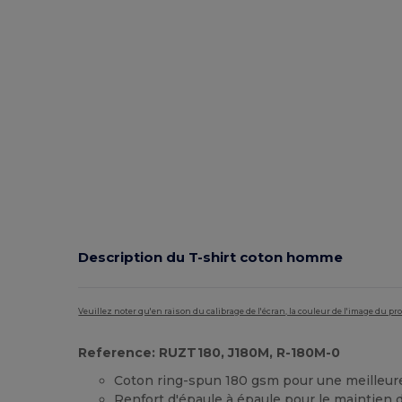
Description du T-shirt coton homme
Veuillez noter qu'en raison du calibrage de l'écran, la couleur de l'image du p
Reference: RUZT180, J180M, R-180M-0
Coton ring-spun 180 gsm pour une meilleure
Renfort d'épaule à épaule pour le maintien 