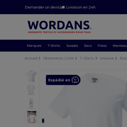
Demander un devis
|
Livraison en 24h
Marques
T-Shirts
Sweats
Sacs
Polos
Mantea
Accueil
Vêtements | Unis
T-Shirts
Unisexe
Rus
Expédié en