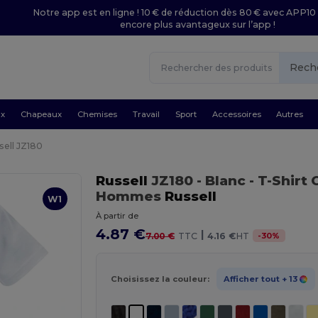
Notre app est en ligne ! 10 € de réduction dès 80 € avec APP10 
encore plus avantageux sur l’app !
Rech
ux
Chapeaux
Chemises
Travail
Sport
Accessoires
Autres
sell JZ180
Russell
JZ180
- Blanc
- T-Shirt
Hommes
Russell
W1
À partir de
4.87 €
|
-
30
%
7.00 €
TTC
4.16 €
HT
Choisissez la couleur:
Afficher tout
+ 13