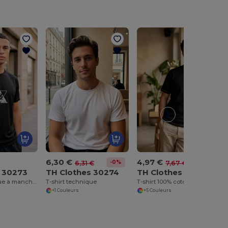
6,30 €
4,97 €
-0%
-35%
6,31 €
7,67 €
s 30273
TH Clothes 30274
TH Clothes 30277
T-shirt technique à manches courtes en polyester
T-shirt technique
T-shirt 100% coton
+1 Couleurs
+5 Couleurs