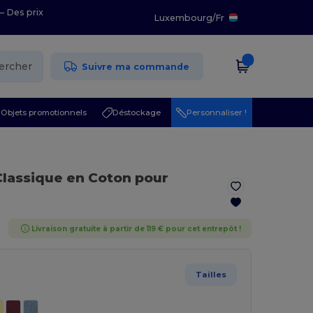
– Des prix
Luxembourg
/
Fr
ercher
Suivre ma commande
Objets promotionnels
Déstockage
Personnaliser !
 Classique en Coton pour
Livraison gratuite à partir de 119 € pour cet entrepôt !
Tailles