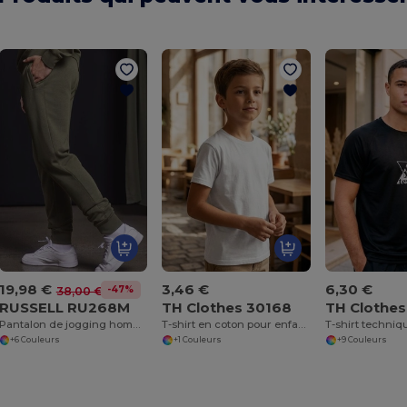
19,98 €
3,46 €
6,30 €
-47%
38,00 €
RUSSELL RU268M
TH Clothes 30168
TH Clothe
Pantalon de jogging homme
T-shirt en coton pour enfants (unisexe)
+6 Couleurs
+1 Couleurs
+9 Couleurs