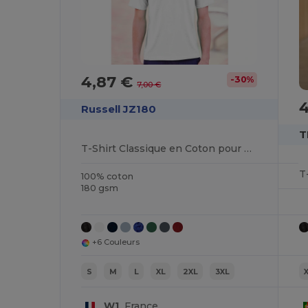
4,87 €
-30%
7,00 €
Russell JZ180
T
T-Shirt Classique en Coton pour Hommes Russell
T
100% coton
180 gsm
+6 Couleurs
S
M
L
XL
2XL
3XL
W1
France