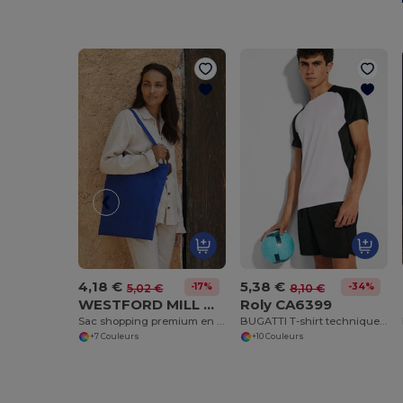
4,18 €
5,38 €
-17%
-34%
5,02 €
8,10 €
WESTFORD MILL WM261
Roly CA6399
Sac shopping premium en coton organique
BUGATTI T-shirt technique manches courtes raglan
+7 Couleurs
+10 Couleurs