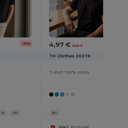
4,97 €
-35%
-38%
8,00 €
TH Clothes 30278
T-shirt 100% coton
XL
2XL
3XL
W45
Portugal