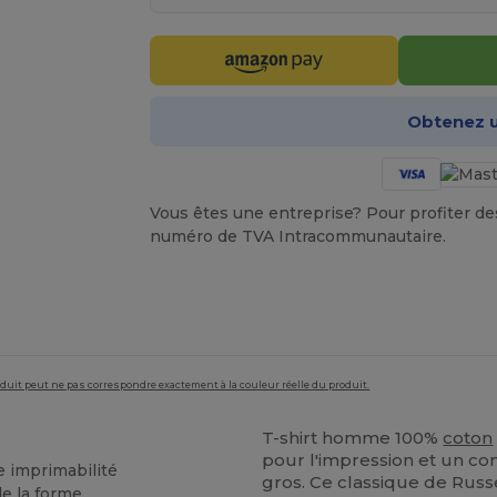
Obtenez u
Vous êtes une entreprise? Pour profiter des 
numéro de TVA Intracommunautaire.
roduit peut ne pas correspondre exactement à la couleur réelle du produit.
T-shirt homme 100%
coton
pour l'impression et un co
 imprimabilité
gros. Ce classique de Russe
de la forme