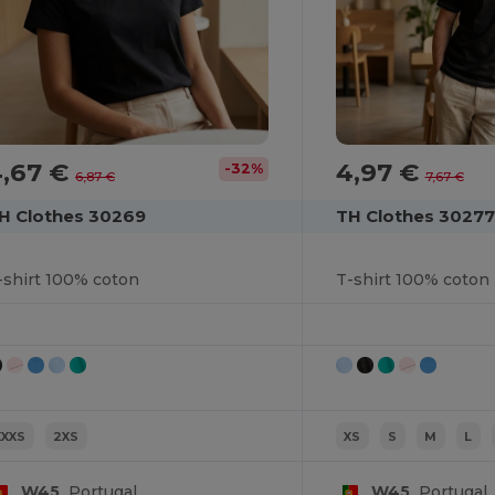
4,67 €
4,97 €
-32%
6,87 €
7,67 €
H Clothes 30269
TH Clothes 30277
-shirt 100% coton
T-shirt 100% coton
XXXS
2XS
XS
S
M
L
W45
Portugal
W45
Portugal