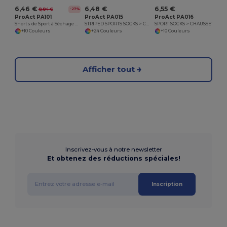
6,46 €
6,48 €
6,55 €
8,84 €
-27%
ProAct PA101
ProAct PA015
ProAct PA016
Shorts de Sport à Séchage Rapide et Léger
STRIPED SPORTS SOCKS > CHAUSSETTES DE SPORT RAYÉES
SPORT SOCKS > CHAUSSETTES DE SPORT
+10 Couleurs
+24 Couleurs
+10 Couleurs
Afficher tout
Inscrivez-vous à notre newsletter
Et obtenez des réductions spéciales!
Inscription