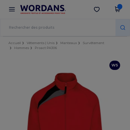
×
Appli Wordans
Obtenir l'appli
Meilleurs prix sur l’app !
Accueil
Vêtements | Unis
Manteaux
Survêtement
Hommes
Proact PA306
W5