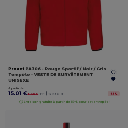
Proact
PA306
- Rouge Sportif / Noir / Gris
Tempête
- VESTE DE SURVÊTEMENT
UNISEXE
À partir de
15.01 €
|
-
53
%
31.68 €
TTC
12.83 €
HT
Livraison gratuite à partir de 119 € pour cet entrepôt !