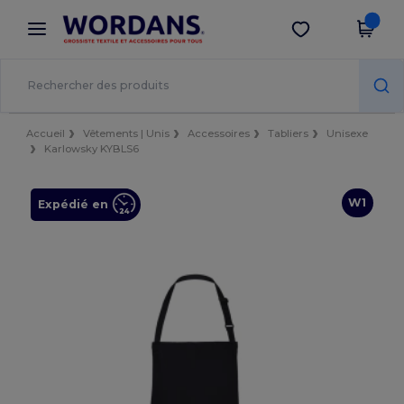
×
Appli Wordans
Obtenir l'appli
Meilleurs prix sur l’app !
Accueil
Vêtements | Unis
Accessoires
Tabliers
Unisexe
Karlowsky KYBLS6
W1
Expédié en