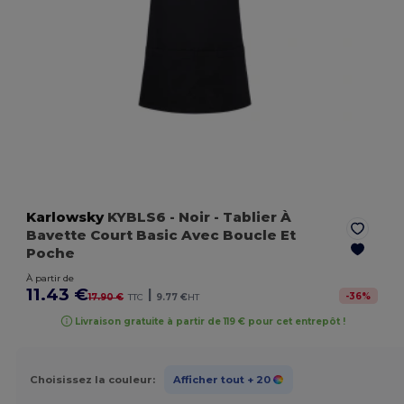
Karlowsky
KYBLS6
- Noir
- Tablier À
Bavette Court Basic Avec Boucle Et
Poche
À partir de
11.43 €
|
-
36
%
17.90 €
TTC
9.77 €
HT
Livraison gratuite à partir de 119 € pour cet entrepôt !
Choisissez la couleur:
Afficher tout
+ 20