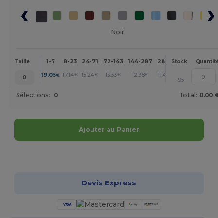
Noir
1-7
8-23
24-71
72-143
144-287
288 +
Plus
Taille
Stock
Quantit
+
19.05
17.14
15.24
13.33
12.38
11.43
€
€
€
€
€
€
0
95
Sélections:
0
Total:
0.00 
Ajouter au Panier
Personnalisez-le !
Devis Express