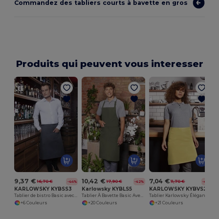
Commandez des tabliers courts à bavette en gros
Produits qui peuvent vous interesser
9,37 €
10,42 €
7,04 €
16,70 €
17,90 €
11,70 €
-44%
-42%
-40%
KARLOWSKY KYBSS3
Karlowsky KYBLS5
KARLOWSKY KYBVS2
Tablier de bistro Basic avec poche
Tablier À Bavette Basic Avec Boucle Et Poche
Tablier Karlowsky Élégance Poly-Coton
+6 Couleurs
+20 Couleurs
+21 Couleurs