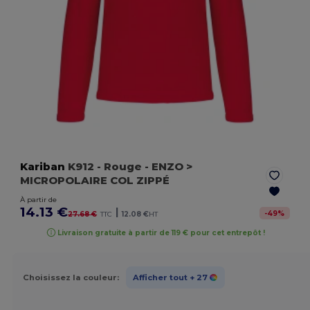
Kariban
K912
- Rouge
- ENZO >
MICROPOLAIRE COL ZIPPÉ
À partir de
14.13 €
|
-
49
%
27.68 €
TTC
12.08 €
HT
Livraison gratuite à partir de 119 € pour cet entrepôt !
Choisissez la couleur:
Afficher tout
+ 27