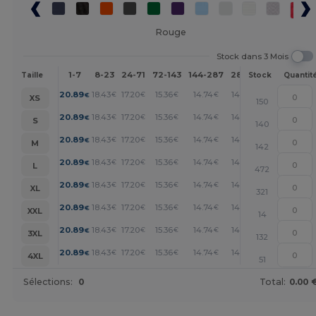
Rouge
Stock dans 3 Mois
1-7
8-23
24-71
72-143
144-287
288 +
Plus
Taille
Stock
Quantit
+
20.89
18.43
17.20
15.36
14.74
14.13
€
€
€
€
€
€
XS
150
+
20.89
18.43
17.20
15.36
14.74
14.13
€
€
€
€
€
€
S
140
+
20.89
18.43
17.20
15.36
14.74
14.13
€
€
€
€
€
€
M
142
+
20.89
18.43
17.20
15.36
14.74
14.13
€
€
€
€
€
€
L
472
+
20.89
18.43
17.20
15.36
14.74
14.13
€
€
€
€
€
€
XL
321
+
20.89
18.43
17.20
15.36
14.74
14.13
€
€
€
€
€
€
XXL
14
+
20.89
18.43
17.20
15.36
14.74
14.13
€
€
€
€
€
€
3XL
132
+
20.89
18.43
17.20
15.36
14.74
14.13
€
€
€
€
€
€
4XL
51
Sélections:
0
Total:
0.00 