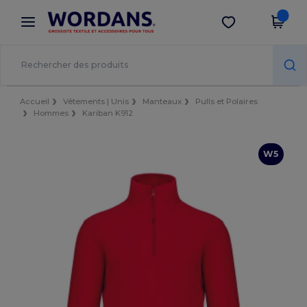
×
Appli Wordans
Obtenir l'appli
Meilleurs prix sur l’app !
Accueil
Vêtements | Unis
Manteaux
Pulls et Polaires
Hommes
Kariban K912
W5