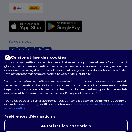
Suivez-nous
Ce site utilise des cookies
Notre site web utilise des cookies propriétaires et tiers pour améliorer la fonctionnalité
2026. Tous droits réservés
globale, mémoriser vos préférences, analyser les performances du site et garantir une
Conditions Générales
|
Politique de personnalisation
|
Politique de
expérience de navigation fluide et personnalisée, y compris du contenu adapté, des
interactions optimisées avec notre site web, et de la publicité.
Confidentialité
|
Politique de Cookies
|
Plan du Site
Vous pouvez gérer vos préférences de cookies à tout moment. Les cookies essentiels
ne peuvent pas être désactivés car ils sont requis pour le bon fonctionnement du site.
Cependant, vous pouvez choisir d’accepter ou de bloquer d'autres types de cookies, tels
que ceux utilisés pour la personnalisation, l'analyse et la publicité.
Pour plus de détails sur la façon dont nous utilisons les cookies, comment les contrôler
et sur les cookies tiers, veuillez consulter notre
politique en matière de cookies
et
Privacy Policy
.
👋
Bonjour
Préférences d'évaluation
Si vous avez des questions ou
des préoccupations, vous
Autoriser les essentiels
pouvez nous contacter à tout