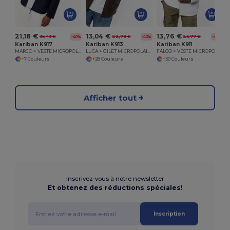
21,18 €
13,04 €
13,76 €
35,43 €
22,79 €
25,77 €
-40%
-43%
-47%
Kariban K917
Kariban K913
Kariban K911
MARCO > VESTE MICROPOLAIRE ZIPPÉE LOURDE
LUCA > GILET MICROPOLAIRE
FALCO > VESTE MICROPOLAIRE ZIPPÉE
+7 Couleurs
+28 Couleurs
+30 Couleurs
Afficher tout
Inscrivez-vous à notre newsletter
Et obtenez des réductions spéciales!
Inscription