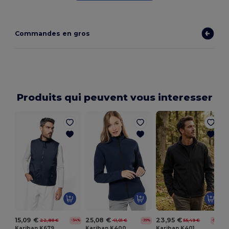
Commandes en gros
Produits qui peuvent vous interesser
15,09 €
25,08 €
23,95 €
22,88 €
41,01 €
55,49 €
-34%
-39%
-57%
Kariban K679
Kariban K400
Kariban K401