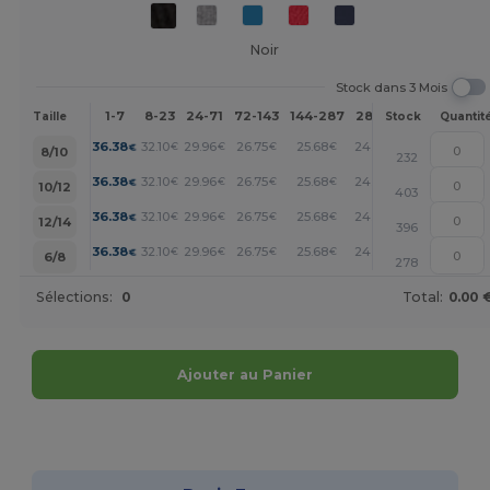
Noir
Stock dans 3 Mois
1-7
8-23
24-71
72-143
144-287
288 +
Plus
Taille
Stock
Quantit
+
36.38
32.10
29.96
26.75
25.68
24.61
€
€
€
€
€
€
8/10
232
+
36.38
32.10
29.96
26.75
25.68
24.61
€
€
€
€
€
€
10/12
403
+
36.38
32.10
29.96
26.75
25.68
24.61
€
€
€
€
€
€
12/14
396
+
36.38
32.10
29.96
26.75
25.68
24.61
€
€
€
€
€
€
6/8
278
Sélections:
0
Total:
0.00 
Ajouter au Panier
Personnalisez-le !