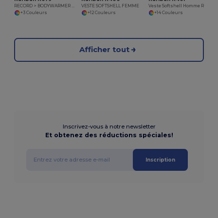
RECORD > BODYWARMER DOUBLÉ POLAIRE
VESTE SOFTSHELL FEMME
Veste Softshell Homme Résistante et Respirante
+3 Couleurs
+12 Couleurs
+14 Couleurs
Afficher tout
Inscrivez-vous à notre newsletter
Et obtenez des réductions spéciales!
Inscription