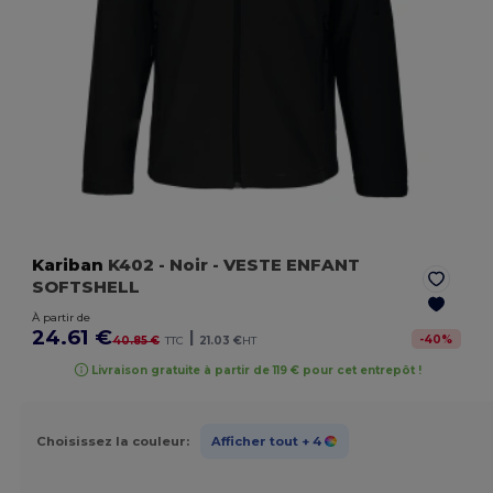
Kariban
K402
- Noir
- VESTE ENFANT
SOFTSHELL
À partir de
24.61 €
|
-
40
%
40.85 €
TTC
21.03 €
HT
Livraison gratuite à partir de 119 € pour cet entrepôt !
Choisissez la couleur:
Afficher tout
+ 4