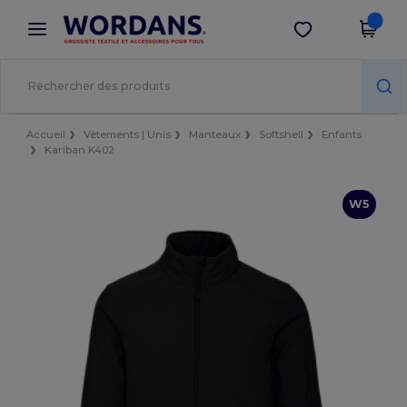
×
Appli Wordans
Obtenir l'appli
Meilleurs prix sur l’app !
Accueil
Vêtements | Unis
Manteaux
Softshell
Enfants
Kariban K402
W5