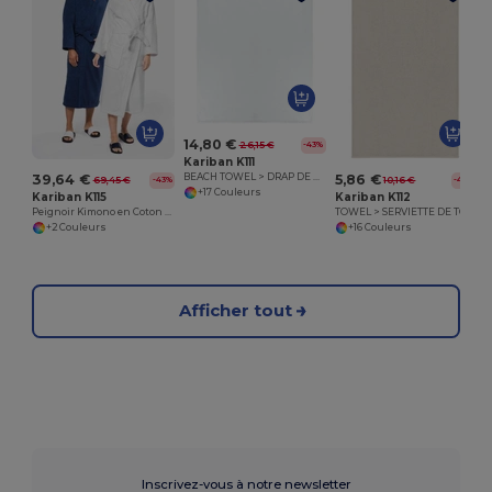
14,80 €
26,15 €
-43%
Kariban K111
39,64 €
5,86 €
BEACH TOWEL > DRAP DE BAIN
69,45 €
10,16 €
-43%
-42%
+17 Couleurs
Kariban K115
Kariban K112
Peignoir Kimono en Coton avec Poches
TOWEL > SERVIETTE DE TOILETTE
+2 Couleurs
+16 Couleurs
Afficher tout
Inscrivez-vous à notre newsletter