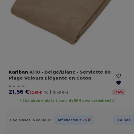
Kariban
K118
- Beige/Blanc
- Serviette de
Plage Velours Élégante en Coton
À partir de
21.56 €
|
-
34
%
32.65 €
TTC
18.43 €
HT
Livraison gratuite à partir de 119 € pour cet entrepôt !
Choisissez la couleur:
Afficher tout
+ 5
Tailles