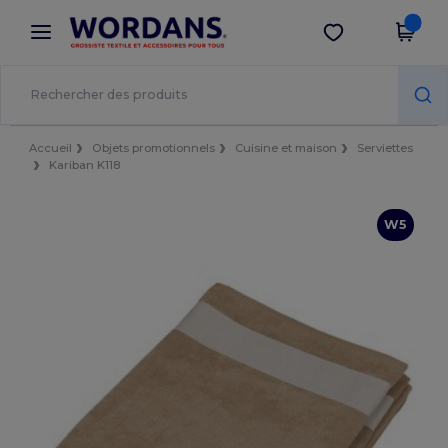
×
Appli Wordans
Obtenir l'appli
Meilleurs prix sur l’app !
Accueil
Objets promotionnels
Cuisine et maison
Serviettes
Kariban K118
W5