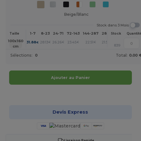
Beige/Blanc
Stock dans 3 Mois
1-7
8-23
24-71
72-143
144-287
288 +
Plus
Taille
Stock
Quantit
+
100x160
31.88
28.13
26.26
23.45
22.51
21.56
€
€
€
€
€
€
839
cm
Sélections:
0
Total:
0.00 
Ajouter au Panier
Personnalisez-le !
Devis Express
Livraison Rapide