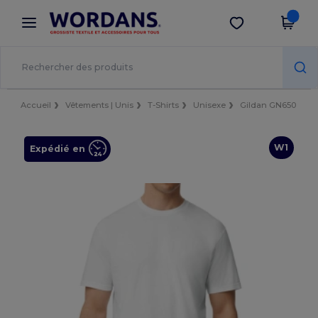
×
Appli Wordans
Obtenir l'appli
Meilleurs prix sur l’app !
Accueil
Vêtements | Unis
T-Shirts
Unisexe
Gildan GN650
W1
Expédié en