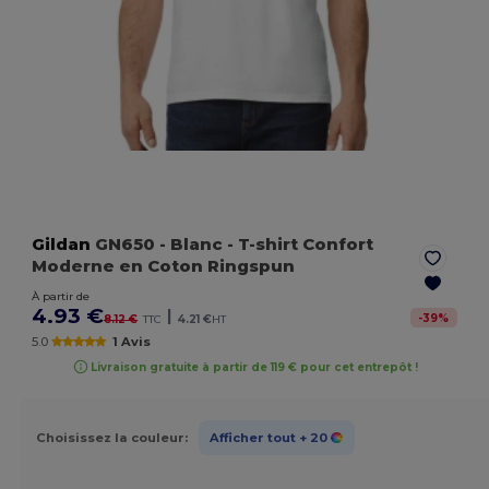
Gildan
GN650
- Blanc
- T-shirt Confort
Moderne en Coton Ringspun
À partir de
4.93 €
|
-
39
%
8.12 €
TTC
4.21 €
HT
5.0
1 Avis
Livraison gratuite à partir de 119 € pour cet entrepôt !
Choisissez la couleur:
Afficher tout
+ 20