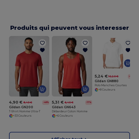
Produits qui peuvent vous interesser
5,24 €
10,20 €
-49%
Gildan GN880
Polo Manches Courtes
+8 Couleurs
4,90 €
5,31 €
9,40 €
6,40 €
-48%
-17%
Gildan GN200
Gildan GN643
T-Shirt Homme Ultra-T
Débardeur Coton Homme
+33 Couleurs
+6 Couleurs