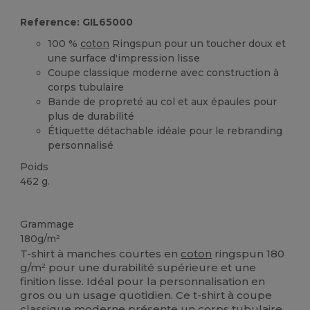
Reference: GIL65000
100 %
coton
Ringspun pour un toucher doux et
une surface d'impression lisse
Coupe classique moderne avec construction à
corps tubulaire
Bande de propreté au col et aux épaules pour
plus de durabilité
Étiquette détachable idéale pour le rebranding
personnalisé
Poids
462 g.
Étiquette détachable
Stock élévé
Grammage
180g/m²
T-shirt à manches courtes en
coton
ringspun 180
g/m² pour une durabilité supérieure et une
finition lisse. Idéal pour la personnalisation en
gros ou un usage quotidien. Ce t-shirt à coupe
classique moderne présente un corps tubulaire