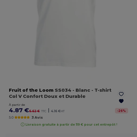
Fruit of the Loom
SS034
- Blanc
- T-shirt
Col V Confort Doux et Durable
À partir de
4.87 €
|
-
26
%
6.62 €
TTC
4.16 €
HT
5.0
3 Avis
Livraison gratuite à partir de 119 € pour cet entrepôt !