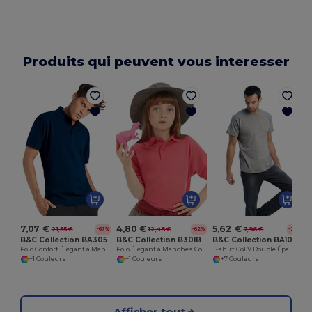
Produits qui peuvent vous interesser
7,07 €
4,80 €
5,62 €
21,55 €
12,48 €
7,96 €
-67%
-62%
-29%
B&C Collection BA305
B&C Collection B301B
B&C Collection BA108
Polo Confort Élégant à Manches Courtes
Polo Élégant à Manches Courtes Safran
T-shirt Col V Double Épaisseur Confort
+1 Couleurs
+1 Couleurs
+7 Couleurs
Afficher tout