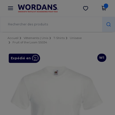
×
Appli Wordans
Obtenir l'appli
Meilleurs prix sur l’app !
Accueil
Vêtements | Unis
T-Shirts
Unisexe
Fruit of the Loom SS034
W1
Expédié en