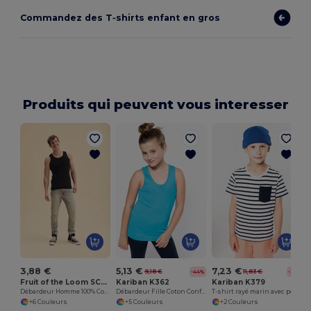
Commandez des T‑shirts enfant en gros
Produits qui peuvent vous interesser
3,88 €
5,13 €
7,23 €
9,18 €
11,83 €
-44%
-39%
Fruit of the Loom SC294
Kariban K362
Kariban K379
Débardeur Homme 100% Coton
Débardeur Fille Coton Confortable et Stylé
T-shirt rayé marin avec poche manches courtes enfant
+6 Couleurs
+5 Couleurs
+2 Couleurs