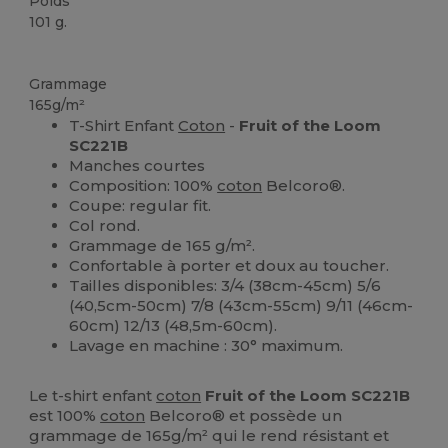
Poids
101 g.
Personnalisé
Stock élévé
Grammage
165g/m²
T-Shirt Enfant
Coton
-
Fruit of the Loom
SC221B
Manches courtes
Composition: 100%
coton
Belcoro®.
Coupe: regular fit.
Col rond.
Grammage de 165 g/m².
Confortable à porter et doux au toucher.
Tailles disponibles: 3/4 (38cm-45cm) 5/6
(40,5cm-50cm) 7/8 (43cm-55cm) 9/11 (46cm-
60cm) 12/13 (48,5m-60cm).
Lavage en machine : 30° maximum.
Le t-shirt enfant
coton
Fruit of the Loom SC221B
est 100%
coton
Belcoro® et possède un
grammage de 165g/m² qui le rend résistant et