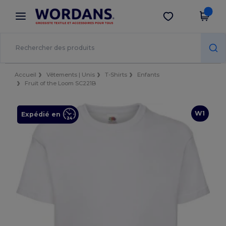
×
Appli Wordans
Obtenir l'appli
Meilleurs prix sur l’app !
Accueil
Vêtements | Unis
T-Shirts
Enfants
Fruit of the Loom SC221B
W1
Expédié en