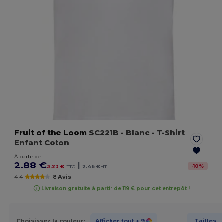
Fruit of the Loom
SC221B
- Blanc
- T-Shirt
Enfant Coton
À partir de
2.88 €
|
-
10
%
3.20 €
TTC
2.46 €
HT
4.4
8 Avis
Livraison gratuite à partir de 119 € pour cet entrepôt !
Choisissez la couleur:
Afficher tout
+ 9
Tailles