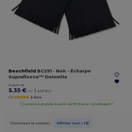
Beechfield
BC291
- Noir
- Écharpe
Suprafleece™ Dolomite
À partir de
5.35 €
|
TTC
4.57 €
HT
5.0
2 Avis
Livraison gratuite à partir de 119 € pour cet entrepôt !
Choisissez la couleur:
Afficher tout
+ 1