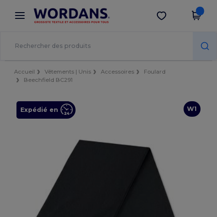
×
Appli Wordans
Obtenir l'appli
Meilleurs prix sur l’app !
Accueil
Vêtements | Unis
Accessoires
Foulard
Beechfield BC291
W1
Expédié en