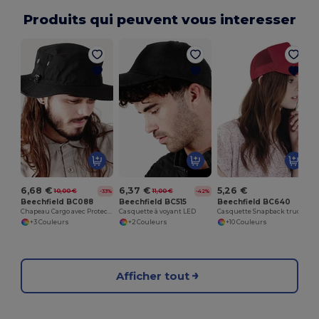
Produits qui peuvent vous interesser
6,68 €
6,37 €
5,26 €
10,00 €
11,00 €
-33%
-42%
Beechfield BC088
Beechfield BC515
Beechfield BC640
Chapeau Cargo avec Protection Solaire UPF50+
Casquette à voyant LED
Casquette Snapback trucker
+3 Couleurs
+2 Couleurs
+10 Couleurs
Afficher tout