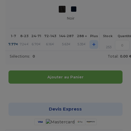
Noir
1-7
8-23
24-71
72-143
144-287
288 +
Plus
Stock
Quantit
+
7.77
7.24
6.70
6.16
5.63
5.35
€
€
€
€
€
€
253
Sélections:
0
Total:
0.00 
Ajouter au Panier
Personnalisez-le !
Devis Express