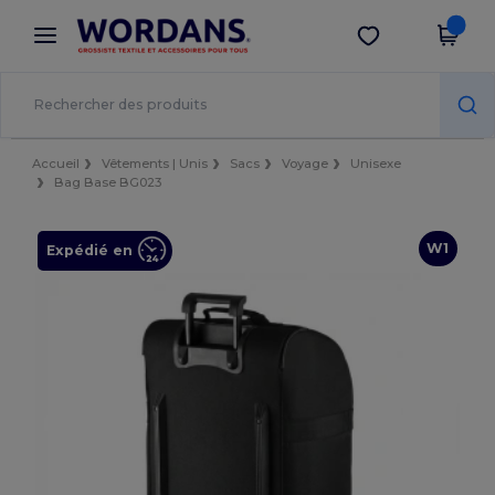
×
Appli Wordans
Obtenir l'appli
Meilleurs prix sur l’app !
Accueil
Vêtements | Unis
Sacs
Voyage
Unisexe
Bag Base BG023
W1
Expédié en