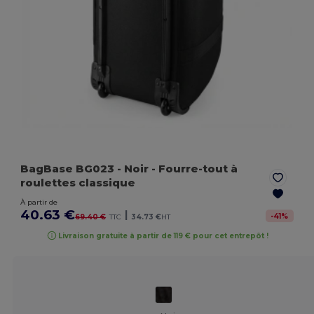
BagBase BG023
- Noir
- Fourre-tout à
roulettes classique
À partir de
40.63 €
|
-
41
%
69.40 €
TTC
34.73 €
HT
Livraison gratuite à partir de 119 € pour cet entrepôt !