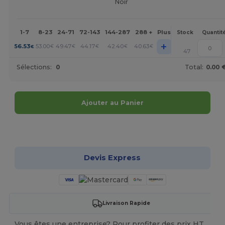
Noir
1-7
8-23
24-71
72-143
144-287
288 +
Plus
Stock
Quantit
+
56.53
53.00
49.47
44.17
42.40
40.63
€
€
€
€
€
€
47
Sélections:
0
Total:
0.00 
Ajouter au Panier
Personnalisez-le !
Devis Express
Livraison Rapide
Vous êtes une entreprise? Pour profiter des prix HT,