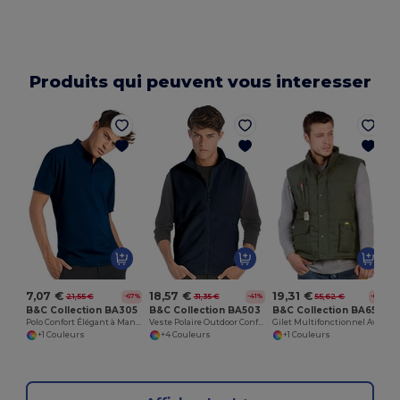
Produits qui peuvent vous interesser
7,07 €
18,57 €
19,31 €
21,55 €
31,35 €
55,62 €
-67%
-41%
-65%
B&C Collection BA305
B&C Collection BA503
B&C Collection BA651
Polo Confort Élégant à Manches Courtes
Veste Polaire Outdoor Confort
Gilet Multifonctionnel Aventure
+1 Couleurs
+4 Couleurs
+1 Couleurs