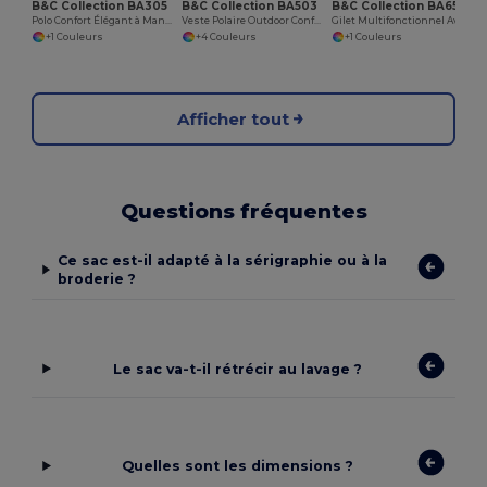
B&C Collection BA305
B&C Collection BA503
B&C Collection BA651
Polo Confort Élégant à Manches Courtes
Veste Polaire Outdoor Confort
Gilet Multifonctionnel Aventure
+1 Couleurs
+4 Couleurs
+1 Couleurs
Afficher tout
Questions fréquentes
Ce sac est-il adapté à la sérigraphie ou à la
broderie ?
Le sac va-t-il rétrécir au lavage ?
Quelles sont les dimensions ?