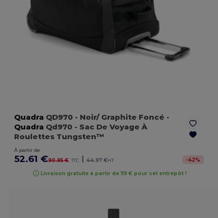
Quadra
QD970
- Noir/ Graphite Foncé
-
Quadra
Qd970 - Sac De Voyage À
Roulettes Tungsten™
À partir de
52.61 €
|
-
42
%
90.95 €
TTC
44.97 €
HT
Livraison gratuite à partir de 119 € pour cet entrepôt !