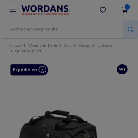
×
Appli Wordans
Obtenir l'appli
Meilleurs prix sur l’app !
Accueil
Vêtements | Unis
Sacs
Voyage
Unisexe
Quadra QD970
W1
Expédié en