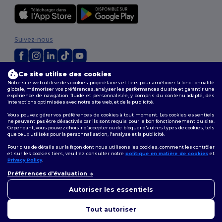
Suivez-nous
Ce site utilise des cookies
2026. Tous droits réservés
Notre site web utilise des cookies propriétaires et tiers pour améliorer la fonctionnalité
Conditions Générales
|
Politique de personnalisation
|
Politique de
globale, mémoriser vos préférences, analyser les performances du site et garantir une
Confidentialité
|
Politique de Cookies
|
Plan du Site
expérience de navigation fluide et personnalisée, y compris du contenu adapté, des
interactions optimisées avec notre site web, et de la publicité.
Vous pouvez gérer vos préférences de cookies à tout moment. Les cookies essentiels
ne peuvent pas être désactivés car ils sont requis pour le bon fonctionnement du site.
Cependant, vous pouvez choisir d’accepter ou de bloquer d'autres types de cookies, tels
que ceux utilisés pour la personnalisation, l'analyse et la publicité.
Pour plus de détails sur la façon dont nous utilisons les cookies, comment les contrôler
et sur les cookies tiers, veuillez consulter notre
politique en matière de cookies
et
Privacy Policy
.
👋
Bonjour
Préférences d'évaluation
Si vous avez des questions ou
des préoccupations, vous
Autoriser les essentiels
pouvez nous contacter à tout
moment. Notre chatbot est là
Tout autoriser
pour vous aider.