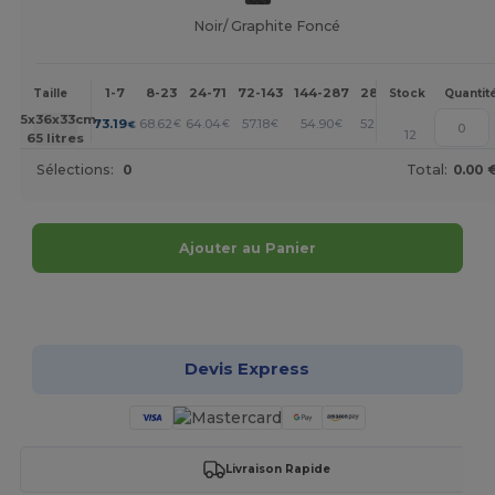
Noir/ Graphite Foncé
1-7
8-23
24-71
72-143
144-287
288 +
Plus
Taille
Stock
Quantit
+
65x36x33cm.
73.19
68.62
64.04
57.18
54.90
52.61
€
€
€
€
€
€
12
65 litres
Sélections:
0
Total:
0.00 
Ajouter au Panier
Personnalisez-le !
Devis Express
Livraison Rapide