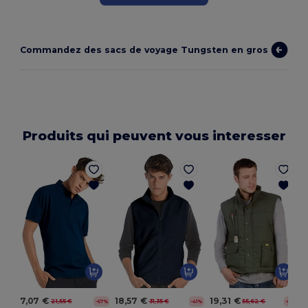
Commandez des sacs de voyage Tungsten en gros
Produits qui peuvent vous interesser
F
7,07 €
18,57 €
19,31 €
21,55 €
31,35 €
55,62 €
-67%
-41%
-65%