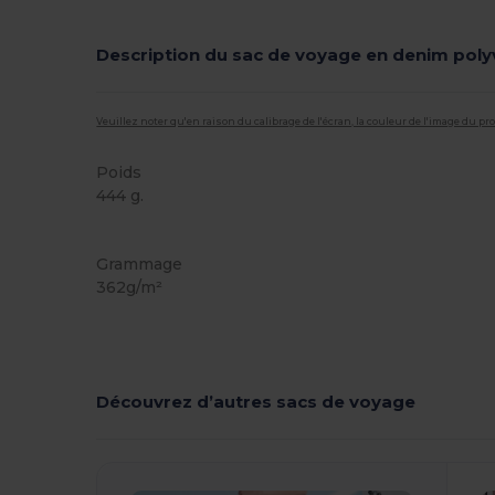
Description du sac de voyage en denim poly
Veuillez noter qu'en raison du calibrage de l'écran, la couleur de l'image du p
Poids
444 g.
Étiquette détachable
Grammage
362g/m²
Découvrez d’autres sacs de voyage