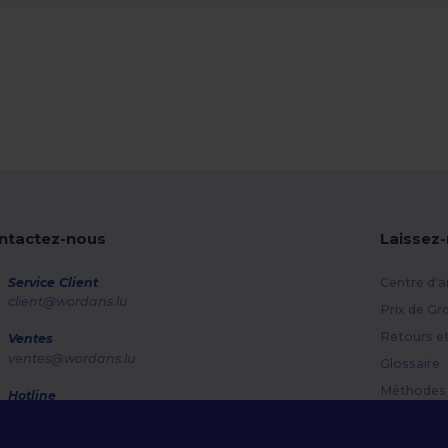
ntactez-nous
Laissez
Service Client
Centre d'a
client@wordans.lu
Prix de Gr
Retours e
Ventes
ventes@wordans.lu
Glossaire
Méthodes 
Hotline
800 81 633
Codes Pr
Lundi - Jeudi : 10h-13h & 14h-17h30 Vendredi : 10h-14h