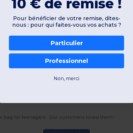
10 € de remise !
+5 Couleurs
50x26x30cm. 32 litres
50x25x25cm. 20 litres
Pour bénéficier de votre remise, dites-
nous : pour qui faites-vous vos achats ?
W1
France
W1
France
Particulier
Voir Article
Voir Art
Professionnel
Non, merci
icles vendus
ts bag for teenagers . Our customers loved them !