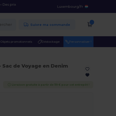
– Des prix
Luxembourg
/
Fr
ercher
Suivre ma commande
Objets promotionnels
Déstockage
Personnaliser !
- Sac de Voyage en Denim
Livraison gratuite à partir de 119 € pour cet entrepôt !