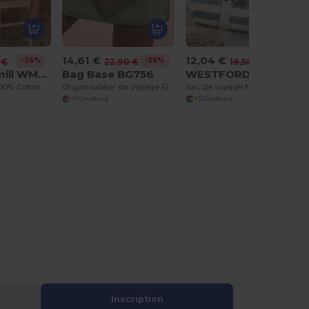
14,61 €
12,04 €
-36%
-36%
-38%
 €
22,90 €
19,58 €
Westford mill WM364
Bag Base BG756
WESTFORD MILL WM688
100% Coton
Organisateur de Voyage Élégant en Cuir PU
Sac de voyage Nautical
+5 Couleurs
+3 Couleurs
Inscription