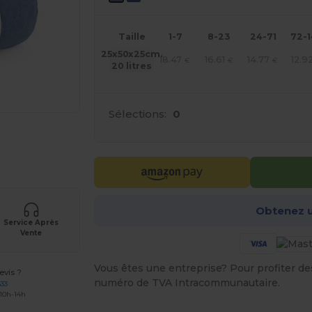
Taille
1-7
8-23
24-71
72-
25x50x25cm.
18.47
16.61
14.77
12.9
€
€
€
20 litres
Sélections:
0
 vos produits
Obtenez u
Service Après
Vente
Vous êtes une entreprise? Pour profiter des 
vis ?
numéro de TVA Intracommunautaire.
633
 10h-14h