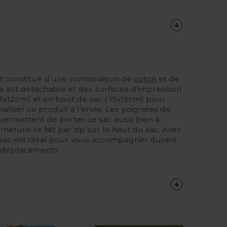
t constitué d’une combinaison de
coton
et de
e est détachable et des surfaces d’impression
13x12cm) et en bout de sac ( 15x15cm) pour
liser ce produit à l’envie. Les poignées de
permettent de porter ce sac aussi bien à
rmeture se fait par zip sur le haut du sac. Avec
ce sac est idéal pour vous accompagner durant
s déplacements.