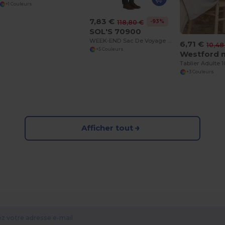
+1 Couleurs
7,83 €
-93%
118,80 €
SOL'S 70900
WEEK-END Sac De Voyage Multi Poches En Polyester 600 D
6,71 €
10,48
+5 Couleurs
Tablier Adulte 
+3 Couleurs
Afficher tout