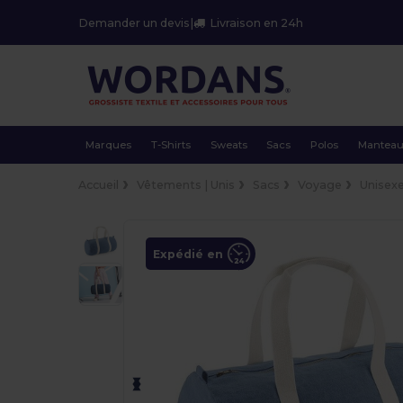
Demander un devis
|
Livraison en 24h
Marques
T-Shirts
Sweats
Sacs
Polos
Mantea
Accueil
Vêtements | Unis
Sacs
Voyage
Unisex
Expédié en