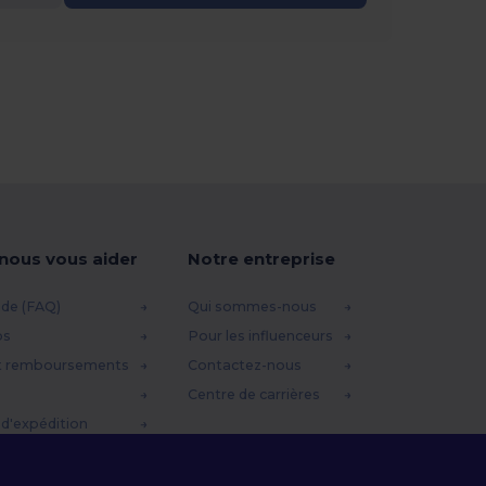
-nous vous aider
Notre entreprise
ide (FAQ)
Qui sommes-nous
os
Pour les influenceurs
t remboursements
Contactez-nous
Centre de carrières
d'expédition
omo