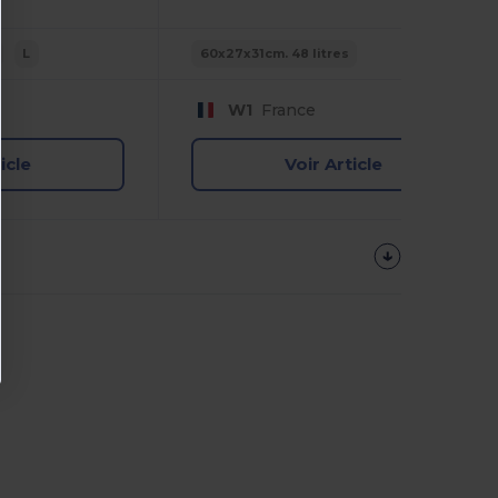
L
60x27x31cm. 48 litres
W1
France
icle
Voir Article