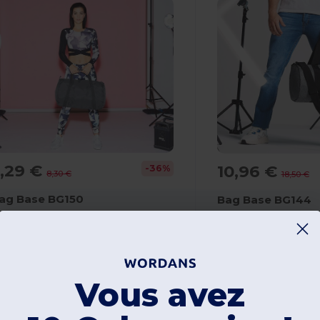
,29 €
10,96 €
-36%
8,30 €
18,50 €
ag Base BG150
Bag Base BG144
ac de voyage repliable
Sac Voyage Barrel 
00% polyester
100% polyester
Vous avez
120 gsm