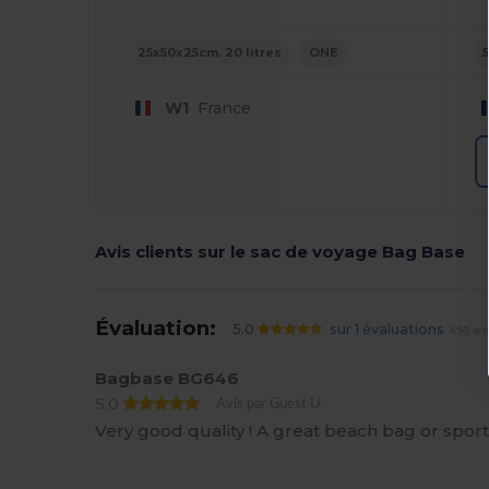
25x50x25cm. 20 litres
ONE
W1
France
Avis clients sur le sac de voyage Bag Base
Évaluation:
5.0
sur 1 évaluations
450 art
Bagbase BG646
5.0
Avis par Guest U.
Very good quality ! A great beach bag or spor