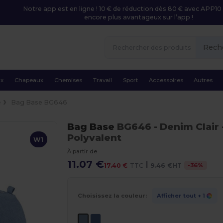
Notre app est en ligne ! 10 € de réduction dès 80 € avec APP10 
encore plus avantageux sur l’app !
Rech
ux
Chapeaux
Chemises
Travail
Sport
Accessoires
Autres
e
Bag Base BG646
Bag Base
BG646
- Denim Clair
Polyvalent
W1
À partir de
11.07 €
|
-
36
%
17.40 €
TTC
9.46 €
HT
Choisissez la couleur:
Afficher tout
+ 1