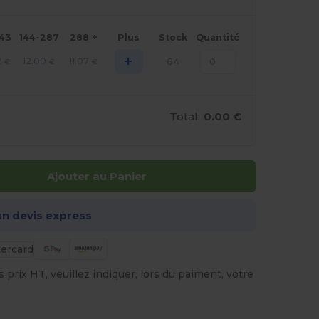
143
144-287
288 +
Plus
Stock
Quantité
+
2
12.00
11.07
64
€
€
€
Total:
0.00 €
Ajouter au Panier
n devis express
prix HT, veuillez indiquer, lors du paiment, votre