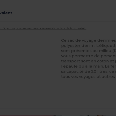
valent
roduit peut ne pas correspondre exactement à la couleur réelle du produit.
Ce sac de voyage denim es
polyester
denim. L’étiquett
sont présentes au milieu (
vous permettre de personna
transport sont en
coton
et 
l’épaule qu’à la main. La fe
sa capacité de 20 litres, 
tous vos voyages et autre