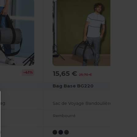
15,65 €
-41%
-39%
25,70 €
Bag Base BG220
Bag
Sac de Voyage Bandoulière Original
Rembourré