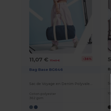
5
11,07 €
-36%
17,40 €
B
Bag Base BG646
S
Sac de Voyage en Denim Polyvalent
1
Coton-polyester
362 gsm