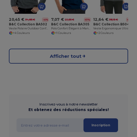
20,45 €
7,07 €
12,64 €
34,85 €
21,55 €
38,15 €
-41%
-67%
-67%
B&C Collection BA502
B&C Collection BA305
B&C Collection B504F
Veste Polaire Outdoor Confortable
Polo Confort Élégant à Manches Courtes
Veste Ergonomique Ultra Légère Performance
+4 Couleurs
+1 Couleurs
+2 Couleurs
Afficher tout
Inscrivez-vous à notre newsletter
Et obtenez des réductions spéciales!
Inscription