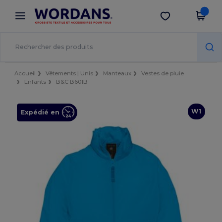
×
Appli Wordans
Obtenir l'appli
Meilleurs prix sur l’app !
Accueil
Vêtements | Unis
Manteaux
Vestes de pluie
Enfants
B&C B601B
W1
Expédié en