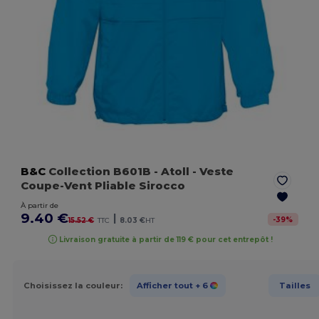
B&C
Collection B601B
- Atoll
- Veste
Coupe-Vent Pliable Sirocco
À partir de
9.40 €
|
-
39
%
15.52 €
TTC
8.03 €
HT
Livraison gratuite à partir de 119 € pour cet entrepôt !
Choisissez la couleur:
Afficher tout
+ 6
Tailles