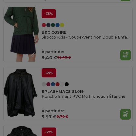
-35%
B&C CGSIRE
Sirocco Kids - Coupe-Vent Non Doublé Enfant
À partir de:
9,40 €
14,40 €
-39%
SPLASHMACS SL019
Poncho Enfant PVC Multifonction Étanche
À partir de:
5,97 €
9,70 €
-37%