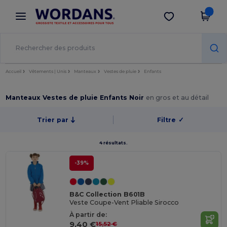
×
Appli Wordans
Obtenir l'appli
Meilleurs prix sur l’app !
Accueil
Vêtements | Unis
Manteaux
Vestes de pluie
Enfants
Manteaux Vestes de pluie Enfants Noir
en gros et au détail
Trier par
Filtre
✓
4 résultats.
-39%
B&C Collection B601B
Veste Coupe-Vent Pliable Sirocco
À partir de:
9,40 €
15,52 €