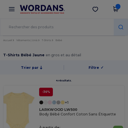
×
Appli Wordans
Obtenir l'appli
Meilleurs prix sur l’app !
Accueil
Vêtements | Unis
T-Shirts
Bébé
T-Shirts Bébé Jaune
en gros et au détail
Trier par
Filtre
✓
4 résultats.
-36%
+1
LARKWOOD LW500
Body Bébé Confort Coton Sans Étiquette
À partir de: