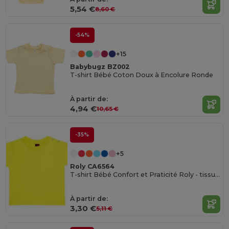
5,54 €
8,60 €
-54%
+15
Babybugz BZ002
T-shirt Bébé Coton Doux à Encolure Ronde
À partir de:
4,94 €
10,65 €
-35%
+5
Roly CA6564
T-shirt Bébé Confort et Praticité Roly - tissu coton - manches courtes- 6 à 24 mois
À partir de:
3,30 €
5,11 €