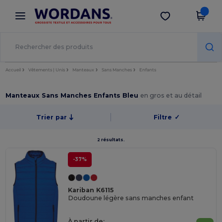
×
Appli Wordans
Obtenir l'appli
Meilleurs prix sur l’app !
Accueil
Vêtements | Unis
Manteaux
Sans Manches
Enfants
Manteaux Sans Manches Enfants Bleu
en gros et au détail
Trier par
Filtre
✓
2 résultats.
-37%
Kariban K6115
Doudoune légère sans manches enfant
À partir de: