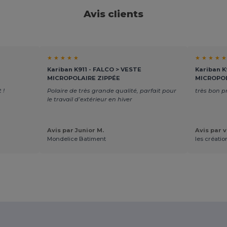
Avis clients
★ ★ ★ ★ ★
★ ★ ★ ★ ★
Kariban K911 - FALCO > VESTE
Kariban K
MICROPOLAIRE ZIPPÉE
MICROPOL
 !
Polaire de très grande qualité, parfait pour
très bon p
le travail d’extérieur en hiver
Avis par Junior M.
Avis par v
Mondelice Batiment
les créatio