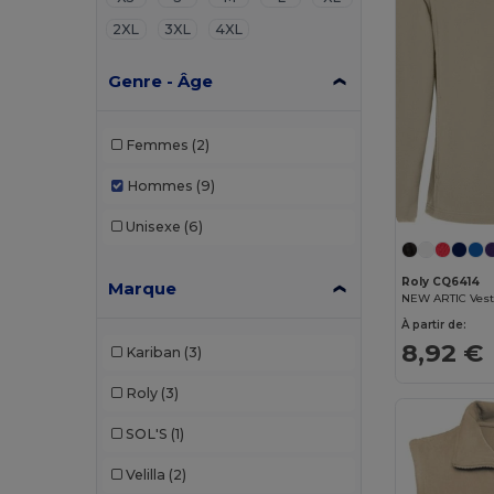
2XL
3XL
4XL
Genre - Âge
Femmes
(2)
Hommes
(9)
Unisexe
(6)
Roly CQ6414
Marque
À partir de:
8,92 €
Kariban
(3)
Roly
(3)
SOL'S
(1)
Velilla
(2)