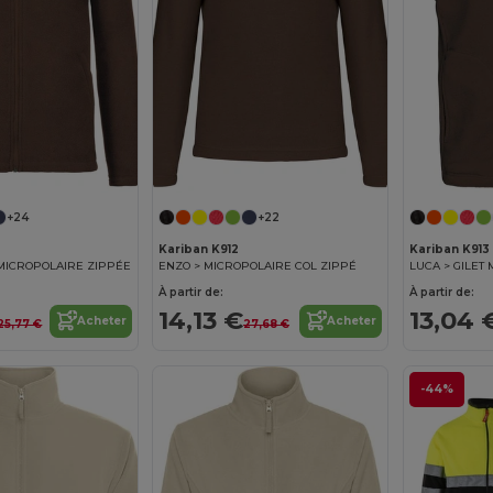
+24
+22
Kariban K912
Kariban K913
 MICROPOLAIRE ZIPPÉE
ENZO > MICROPOLAIRE COL ZIPPÉ
LUCA > GILET
À partir de:
À partir de:
14,13 €
13,04 
Acheter
Acheter
25,77 €
27,68 €
-44%