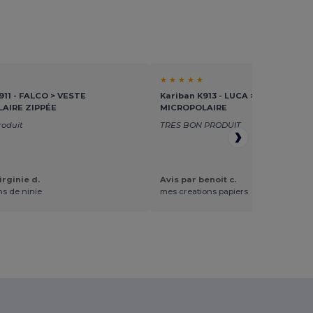
★ ★ ★ ★ ★
911 - FALCO > VESTE
Kariban K913 - LUCA > GILET
AIRE ZIPPÉE
MICROPOLAIRE
roduit
TRES BON PRODUIT
irginie d.
Avis par benoit c.
ns de ninie
mes creations papiers