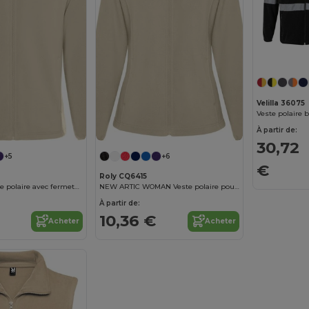
Velilla 36075
À partir de:
30,72
+5
+6
€
Roly CQ6415
NEW ARTIC Veste polaire avec fermeture à glissière sur le devant
NEW ARTIC WOMAN Veste polaire pour femme avec fermeture à glissière sur le devant
À partir de:
10,36 €
Acheter
Acheter