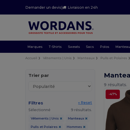
Demander un devis
|
Livraison en 24h
Marques
T-Shirts
Sweats
Sacs
Polos
Mantea
Accueil
Vêtements | Unis
Manteaux
Pulls et Polaires
Mantea
Trier par
9 résultats.
-47%
Filtres
« Reset
Sélectionné
9 résultats.
Vêtements | Unis
Manteaux
Pulls et Polaires
Hommes