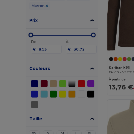
Marron
Prix
De
À
€
€
Couleurs
Kariban K911
FALCO > VESTE
À partir de:
13,76 €
Taille
XS
S
M
L
XL