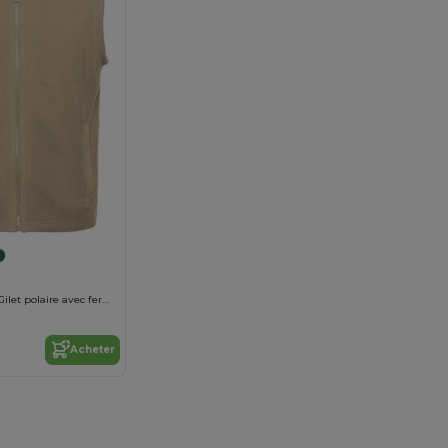
NEW BELLAGIO Gilet polaire avec fermeture à glissière sur le devant et col montant
Acheter