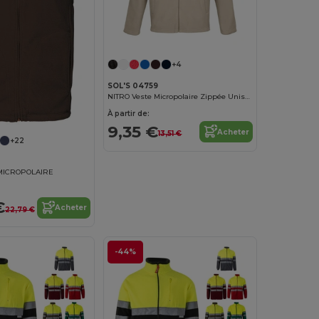
+4
SOL'S 04759
NITRO Veste Micropolaire Zippée Unisexe
À partir de:
9,35 €
Acheter
13,51 €
+22
 MICROPOLAIRE
€
Acheter
22,79 €
-44%