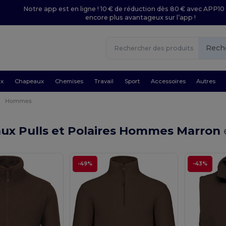
Notre app est en ligne ! 10 € de réduction dès 80 € avec APP10 
encore plus avantageux sur l’app !
Rech
ux
Chapeaux
Chemises
Travail
Sport
Accessoires
Autres
Hommes
ux Pulls et Polaires Hommes Marron
-49%
-43%