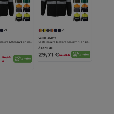
+3
+3
Velilla 36073
Veste polaire bicolore (280g/m²), en polyester (100%)
Veste polaire bicolore (280g/m²), en polyester (100%)
À partir de:
29,71 €
Acheter
52,60 €
54,40
Acheter
€