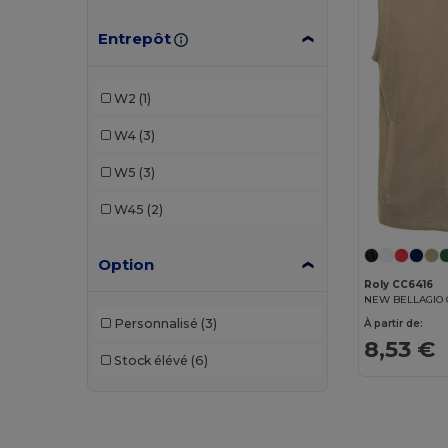
Entrepôt
W2
(1)
W4
(3)
W5
(3)
W45
(2)
Option
Roly CC6416
Personnalisé
(3)
À partir de:
8,53 €
Stock élévé
(6)