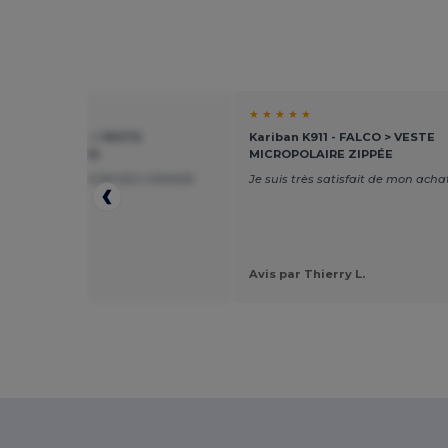
★ ★
★ ★ ★ ★ ★
n K911 - FALCO > VESTE
Kariban K911 - FALCO > VESTE
POLAIRE ZIPPÉE
MICROPOLAIRE ZIPPÉE
NT ON PEUT AVOIR DES GRANDE
Je suis très satisfait de mon achat
!!! 5 XL
r coralie h.
DERIE
Avis par Thierry L.