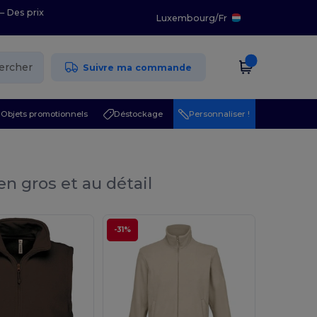
– Des prix
Luxembourg
/
Fr
ercher
Suivre ma commande
Objets promotionnels
Déstockage
Personnaliser !
en gros et au détail
-31%