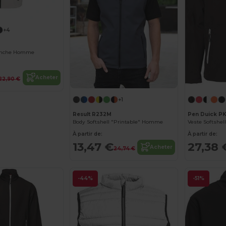
+4
Manche Homme
Acheter
22,90 €
+1
Result R232M
Pen Duick P
Body Softshell "Printable" Homme
Veste Softshe
À partir de:
À partir de:
13,47 €
27,38 
Acheter
24,74 €
-44%
-51%