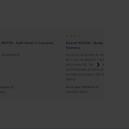
★ ★ ★ ☆ ☆
 PK776 - Soft-Shell 2 Couches
Result R232M - Body Softshell "Pri
Homme
 la broderie.
Il y a sur la photo le modèle en taille 
en L sur le dessus. La taille L corres
plus a du XL. Je vais devoir renvoyer l
commander la taille en dessous. On 
envoyé le coupon de retour gratuit au
Merci
ayley C.
Avis par Héléna D.
dery
Société SNAT