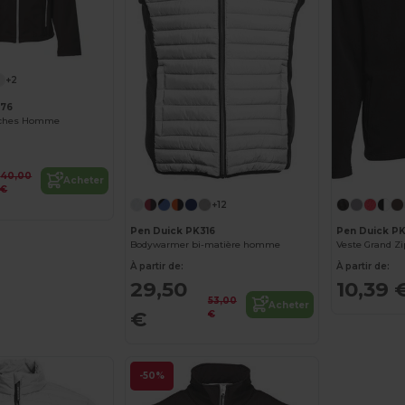
+2
776
ouches Homme
40,00
Acheter
€
+12
Pen Duick PK316
Pen Duick P
Bodywarmer bi-matière homme
Veste Grand 
À partir de:
À partir de:
29,50
10,39 
53,00
Acheter
€
€
-50%