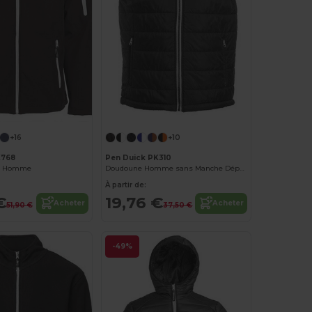
+16
+10
K768
Pen Duick PK310
ll Homme
Doudoune Homme sans Manche Déperlant & Coupe-Vent
À partir de:
€
19,76 €
Acheter
Acheter
51,90 €
37,50 €
-49%