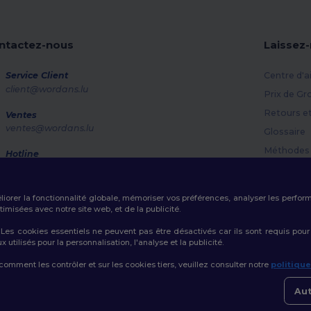
ntactez-nous
Laissez
Service Client
Centre d'a
client@wordans.lu
Prix de Gr
Retours e
Ventes
ventes@wordans.lu
Glossaire
Méthodes 
Hotline
800 81 633
Codes Pr
Lundi - Jeudi : 10h-13h & 14h-17h30 Vendredi : 10h-14h
éliorer la fonctionnalité globale, mémoriser vos préférences, analyser les perfo
Suivi de commande
misées avec notre site web, et de la publicité.
es cookies essentiels ne peuvent pas être désactivés car ils sont requis pour
tilisés pour la personnalisation, l'analyse et la publicité.
 comment les contrôler et sur les cookies tiers, veuillez consulter notre
politiqu
Politique de Confidentialité
|
Politique de Cookies
|
Plan du Site
Aut