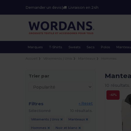
Demander un devis
|
Livraison en 24h
Marques
T-Shirts
Sweats
Sacs
Polos
Mantea
Accueil
Vêtements | Unis
Manteaux
Hommes
Mantea
Trier par
10 résultats.
-41%
Filtres
« Reset
Sélectionné
10 résultats.
Vêtements | Unis
Manteaux
Hommes
Noir et blanc