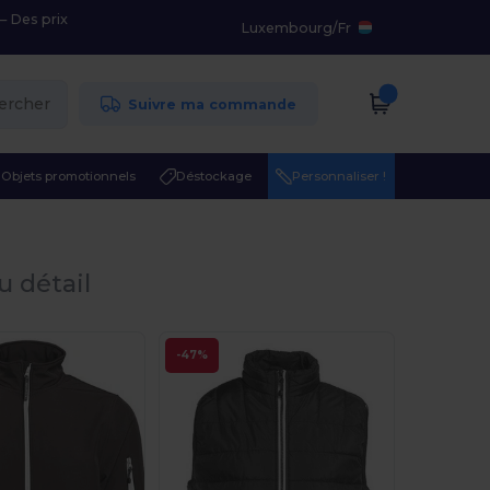
– Des prix
Luxembourg
/
Fr
ercher
Suivre ma commande
Objets promotionnels
Déstockage
Personnaliser !
u détail
-47%