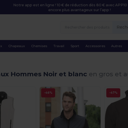
Notre app est en ligne ! 10 € de réduction dès 80 € avec APP10 
encore plus avantageux sur l’app !
Rech
ux
Chapeaux
Chemises
Travail
Sport
Accessoires
Autres
ux Hommes Noir et blanc
en gros et a
-46%
-47%