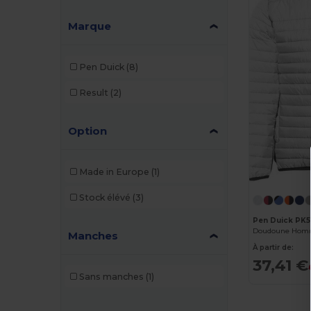
Marque
Pen Duick
(8)
Result
(2)
Option
Made in Europe
(1)
Stock élévé
(3)
Pen Duick PK5
Doudoune Homm
Manches
À partir de:
37,41 €
Sans manches
(1)