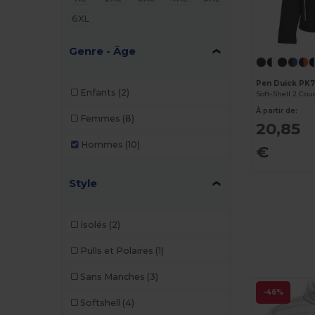
6XL
Genre - Âge
Pen Duick PK
Enfants
(2)
Soft-Shell 2 C
À partir de:
Femmes
(8)
20,85
Hommes
(10)
€
Style
Isolés
(2)
Pulls et Polaires
(1)
Sans Manches
(3)
-46%
Softshell
(4)