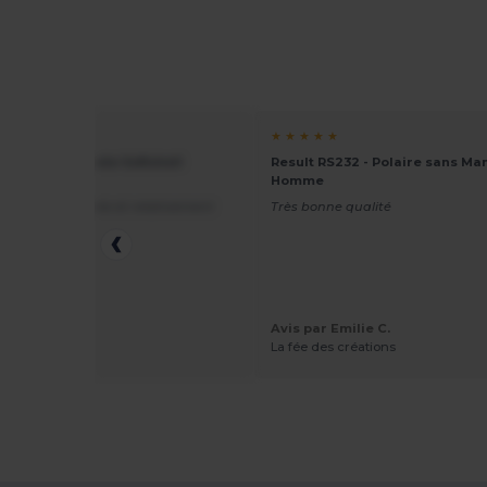
★ ★
★ ★ ★ ★ ★
ick PK768 - Veste Softshell
Result RS232 - Polaire sans Ma
e
Homme
e qualité, robuste et relativement
Très bonne qualité
.
ar Dumez M.
Avis par Emilie C.
RMANCE
La fée des créations