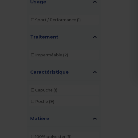
Usage
Sport / Performance
(1)
Traitement
Imperméable
(2)
Caractéristique
Capuche
(1)
Poche
(9)
Matière
100% polyester
(5)