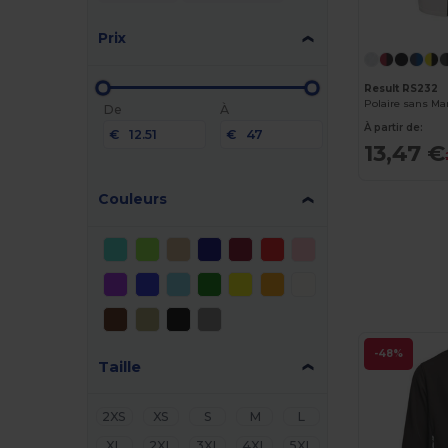
Prix
Result RS232
Polaire sans 
De
À
À partir de:
€
€
13,47 €
Couleurs
-48%
Taille
2XS
XS
S
M
L
XL
2XL
3XL
4XL
5XL