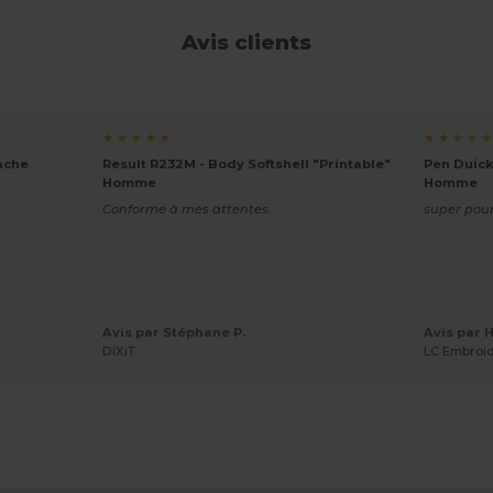
Avis clients
★ ★ ★ ★ ★
★ ★ ★ ★ ★
nche
Result R232M - Body Softshell "Printable"
Pen Duick
Homme
Homme
Conforme à mes attentes.
super pour
Avis par Stéphane P.
Avis par H
DiXiT
LC Embroi