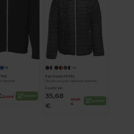
+8
+4
K705
Pen Duick PK762
Zip Homme
Doudoune avec Capuche Homme
À partir de:
€
35,68
Acheter
21,40 €
69,90
Acheter
€
€