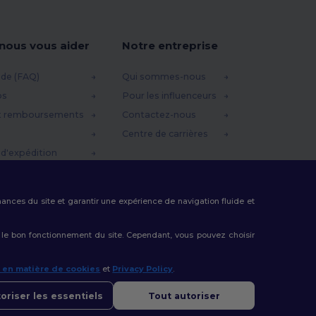
-nous vous aider
Notre entreprise
ide (FAQ)
Qui sommes-nous
os
Pour les influenceurs
t remboursements
Contactez-nous
Centre de carrières
d'expédition
omo
rmances du site et garantir une expérience de navigation fluide et
 le bon fonctionnement du site. Cependant, vous pouvez choisir
e en matière de cookies
et
Privacy Policy
.
oriser les essentiels
Tout autoriser