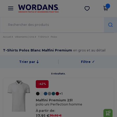
×
Appli Wordans
Obtenir l'appli
Meilleurs prix sur l’app !
Accueil
Vêtements | Unis
T-Shirts
Polos
T-Shirts Polos Blanc Malfini Premium
en gros et au détail
Trier par
Filtre
✓
5 résultats.
-42%
+1
Malfini Premium 251
polo uni Perfection homme
À partir de:
17,91 €
30,92 €