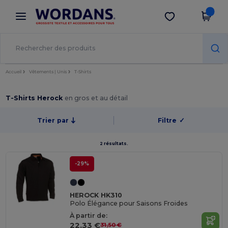
×
Appli Wordans
Obtenir l'appli
Meilleurs prix sur l’app !
Accueil
Vêtements | Unis
T-Shirts
T-Shirts Herock
en gros et au détail
Trier par
Filtre
✓
2 résultats.
-29%
HEROCK HK310
Polo Élégance pour Saisons Froides
À partir de:
22,33 €
31,50 €