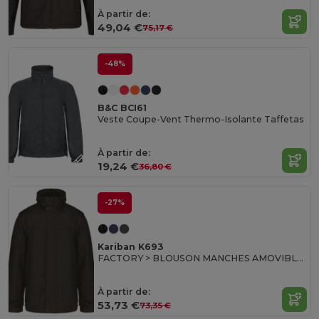
À partir de:
49,04 €
75,17 €
-48%
B&C BCI61
Veste Coupe-Vent Thermo-Isolante Taffetas
À partir de:
19,24 €
36,80 €
-27%
Kariban K693
FACTORY > BLOUSON MANCHES AMOVIBLES
À partir de:
53,73 €
73,35 €