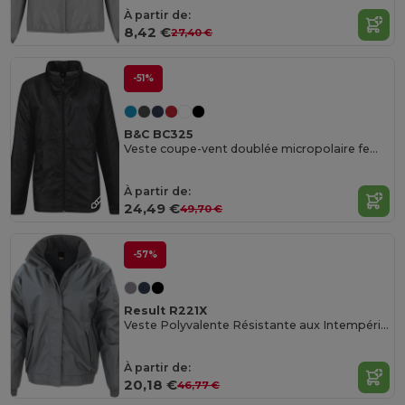
À partir de:
8,42 €
27,40 €
-51%
B&C BC325
Veste coupe-vent doublée micropolaire femme
À partir de:
24,49 €
49,70 €
-57%
Result R221X
Veste Polyvalente Résistante aux Intempéries
À partir de:
20,18 €
46,77 €