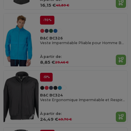
16,15 €
45,89 €
-70%
B&C BC326
Veste Imperméable Pliable pour Homme BC326
À partir de:
8,85 €
29,46 €
-51%
B&C BC324
Veste Ergonomique Imperméable et Respirante
À partir de:
24,49 €
49,70 €