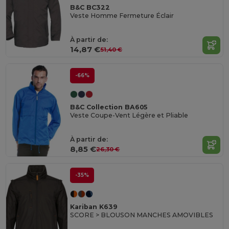
B&C BC322
Veste Homme Fermeture Éclair
À partir de:
14,87 €
51,40 €
-66%
B&C Collection BA605
Veste Coupe-Vent Légère et Pliable
À partir de:
8,85 €
26,30 €
-35%
Kariban K639
SCORE > BLOUSON MANCHES AMOVIBLES