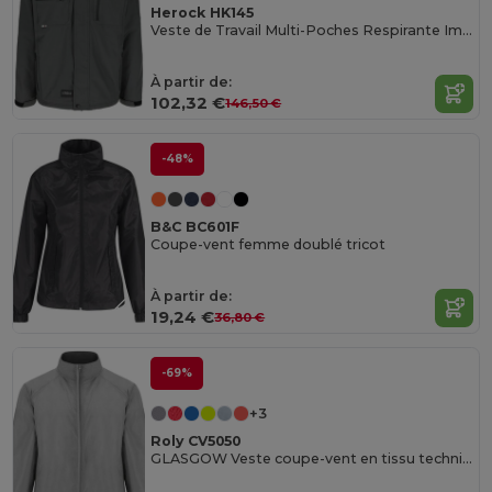
Herock HK145
Veste de Travail Multi-Poches Respirante Imperméable
À partir de:
102,32 €
146,50 €
-48%
B&C BC601F
Coupe-vent femme doublé tricot
À partir de:
19,24 €
36,80 €
-69%
+3
Roly CV5050
GLASGOW Veste coupe-vent en tissu technique léger