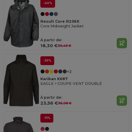
-40%
Result Core R206X
Core Midweight Jacket
À partir de:
18,30 €
30,49 €
-35%
+2
Kariban K687
EAGLE > COUPE-VENT DOUBLÉ
À partir de:
23,56 €
36,08 €
-71%