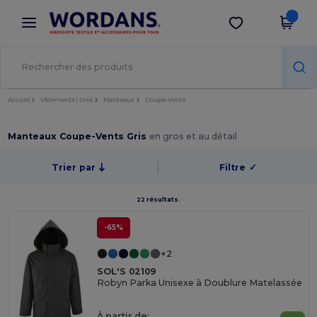
×
Appli Wordans
Obtenir l'appli
Meilleurs prix sur l’app !
Accueil
Vêtements | Unis
Manteaux
Coupe-Vents
Manteaux Coupe-Vents Gris
en gros et au détail
Trier par
Filtre
✓
22 résultats.
-65%
+2
SOL'S 02109
Robyn Parka Unisexe à Doublure Matelassée
À partir de: