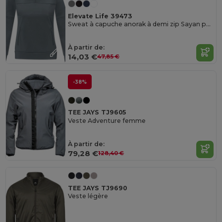
Elevate Life 39473
Sweat à capuche anorak à demi zip Sayan pour femme
À partir de:
14,03 €
47,85 €
-38%
TEE JAYS TJ9605
Veste Adventure femme
À partir de:
79,28 €
128,40 €
TEE JAYS TJ9690
Veste légère