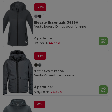
-72%
Elevate Essentials 38330
Veste légère Dinlas pour femme
À partir de:
12,62 €
44,86 €
-38%
TEE JAYS TJ9604
Veste Adventure homme
À partir de:
79,28 €
128,40 €
-71%