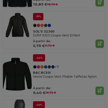
10,89 €
18,70 €
-51%
SOL'S 32300
SURF KIDS Coupe Vent Enfant
À partir de:
5,79 €
11,72 €
-44%
+7
B&C BC301
Veste Coupe-Vent Pliable Taffetas Nylon
À partir de:
9,40 €
16,72 €
-49%