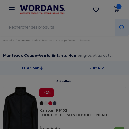
×
Appli Wordans
Obtenir l'appli
Meilleurs prix sur l’app !
Accueil
Vêtements | Unis
Manteaux
Coupe-Vents
Enfants
Manteaux Coupe-Vents Enfants Noir
en gros et au détail
Trier par
Filtre
✓
4 résultats.
-42%
Kariban K6102
COUPE-VENT NON DOUBLÉ ENFANT
À partir de: