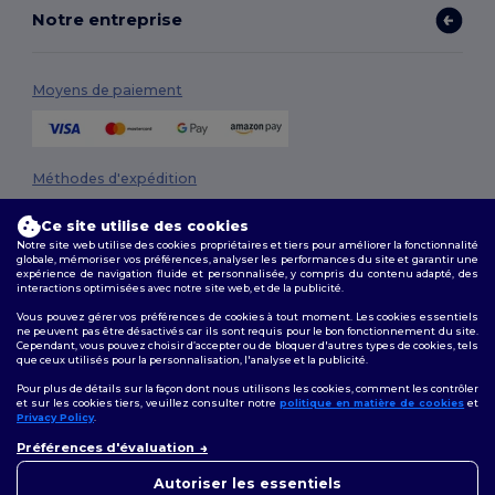
Notre entreprise
Moyens de paiement
Méthodes d'expédition
Ce site utilise des cookies
Notre site web utilise des cookies propriétaires et tiers pour améliorer la fonctionnalité
globale, mémoriser vos préférences, analyser les performances du site et garantir une
expérience de navigation fluide et personnalisée, y compris du contenu adapté, des
interactions optimisées avec notre site web, et de la publicité.
Vous pouvez gérer vos préférences de cookies à tout moment. Les cookies essentiels
ne peuvent pas être désactivés car ils sont requis pour le bon fonctionnement du site.
Suivez-nous
Cependant, vous pouvez choisir d’accepter ou de bloquer d'autres types de cookies, tels
que ceux utilisés pour la personnalisation, l'analyse et la publicité.
Pour plus de détails sur la façon dont nous utilisons les cookies, comment les contrôler
et sur les cookies tiers, veuillez consulter notre
politique en matière de cookies
et
Privacy Policy
.
2026. Tous droits réservés
👋
Bonjour
Préférences d'évaluation
Conditions Générales
|
Politique de personnalisation
|
Politique de
Si vous avez des questions ou
Confidentialité
|
Politique de Cookies
|
Plan du Site
des préoccupations, vous
Autoriser les essentiels
pouvez nous contacter à tout