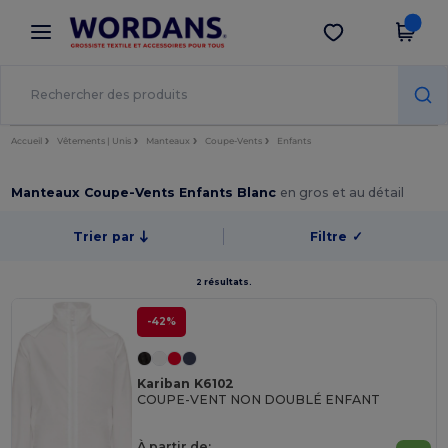
×
Appli Wordans
Obtenir l'appli
Meilleurs prix sur l’app !
Accueil
Vêtements | Unis
Manteaux
Coupe-Vents
Enfants
Manteaux Coupe-Vents Enfants Blanc
en gros et au détail
Trier par
Filtre
✓
2 résultats.
-42%
Kariban K6102
COUPE-VENT NON DOUBLÉ ENFANT
À partir de: